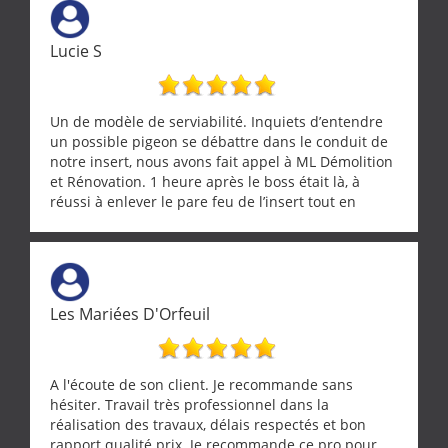
Lucie S
Un de modèle de serviabilité. Inquiets d’entendre
un possible pigeon se débattre dans le conduit de
notre insert, nous avons fait appel à ML Démolition
et Rénovation. 1 heure après le boss était là, à
réussi à enlever le pare feu de l’insert tout en
récupérant avec beaucoup de délicatesse une
tourterelle et s’est ensuite patiemment occupé de
l’oiseau jusqu’à ce qu’il reprenne ses esprits et
puisse s’envoler. Après quoi il a procédé au
ramonage de notre insert avec dextérité et une
Les Mariées D'Orfeuil
grande propreté, nous gratifiant également de
nombreux conseils concernant d’autres sujets. Un
entrepreneur comme on souhaite en rencontrer.
Encore un grand merci à lui.
A l'écoute de son client. Je recommande sans
hésiter. Travail très professionnel dans la
réalisation des travaux, délais respectés et bon
rapport qualité prix. Je recommande ce pro pour