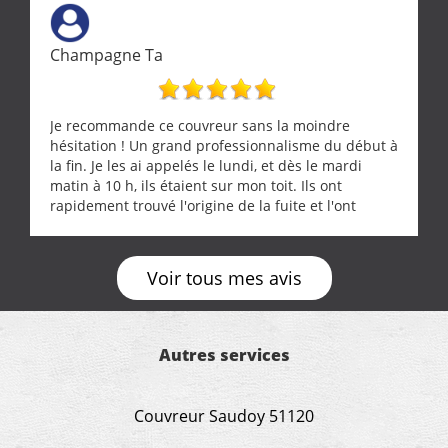
ne se trouve que chez les pationnés de leur métier.
Merci a ce monsieur pour sa disponibilité
Champagne Ta
Je recommande ce couvreur sans la moindre
hésitation ! Un grand professionnalisme du début à
la fin. Je les ai appelés le lundi, et dès le mardi
matin à 10 h, ils étaient sur mon toit. Ils ont
rapidement trouvé l'origine de la fuite et l'ont
réparée efficacement, le tout en un temps record.
Une équipe sérieuse, réactive et compétente. C'est
vraiment rassurant de pouvoir compter sur des
Voir tous mes avis
artisans aussi professionnels. Merci encore !
Autres services
Couvreur Saudoy 51120