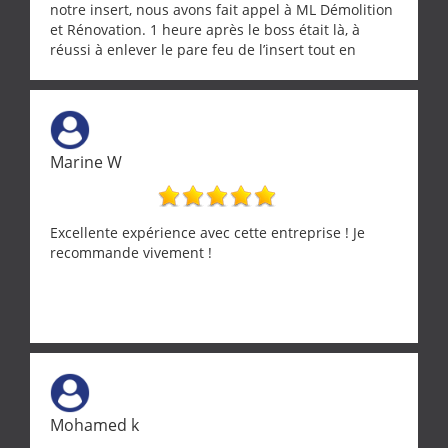
notre insert, nous avons fait appel à ML Démolition
et Rénovation. 1 heure après le boss était là, à
réussi à enlever le pare feu de l’insert tout en
récupérant avec beaucoup de délicatesse une
tourterelle et s’est ensuite patiemment occupé de
l’oiseau jusqu’à ce qu’il reprenne ses esprits et
puisse s’envoler. Après quoi il a procédé au
ramonage de notre insert avec dextérité et une
Marine W
grande propreté, nous gratifiant également de
nombreux conseils concernant d’autres sujets. Un
entrepreneur comme on souhaite en rencontrer.
Encore un grand merci à lui.
Excellente expérience avec cette entreprise ! Je
recommande vivement !
Mohamed k