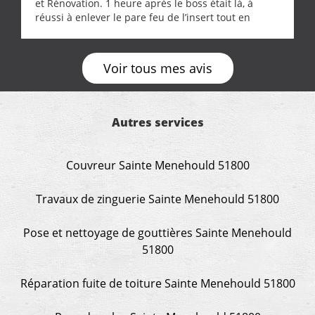
et Rénovation. 1 heure après le boss était là, à
réussi à enlever le pare feu de l’insert tout en
récupérant avec beaucoup de délicatesse une
tourterelle et s’est ensuite patiemment occupé de
l’oiseau jusqu’à ce qu’il reprenne ses esprits et
Voir tous mes avis
puisse s’envoler. Après quoi il a procédé au
ramonage de notre insert avec dextérité et une
grande propreté, nous gratifiant également de
nombreux conseils concernant d’autres sujets. Un
Autres services
entrepreneur comme on souhaite en rencontrer.
Encore un grand merci à lui.
Couvreur Sainte Menehould 51800
Travaux de zinguerie Sainte Menehould 51800
Pose et nettoyage de gouttières Sainte Menehould
51800
Réparation fuite de toiture Sainte Menehould 51800