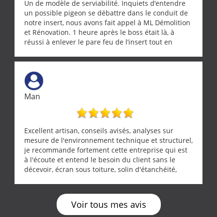
Un de modèle de serviabilité. Inquiets d’entendre
un possible pigeon se débattre dans le conduit de
notre insert, nous avons fait appel à ML Démolition
et Rénovation. 1 heure après le boss était là, à
réussi à enlever le pare feu de l’insert tout en
récupérant avec beaucoup de délicatesse une
tourterelle et s’est ensuite patiemment occupé de
l’oiseau jusqu’à ce qu’il reprenne ses esprits et
puisse s’envoler. Après quoi il a procédé au
ramonage de notre insert avec dextérité et une
Man
grande propreté, nous gratifiant également de
nombreux conseils concernant d’autres sujets. Un
entrepreneur comme on souhaite en rencontrer.
Encore un grand merci à lui.
Excellent artisan, conseils avisés, analyses sur
mesure de l'environnement technique et structurel,
je recommande fortement cette entreprise qui est
à l'écoute et entend le besoin du client sans le
décevoir, écran sous toiture, solin d'étanchéité,
realignement d'une pergola, dalle sous
récupérateur d'eau, tout a été parfaitement mis en
œuvre sans besoin d'y revenir. confiance assurée.
Voir tous mes avis