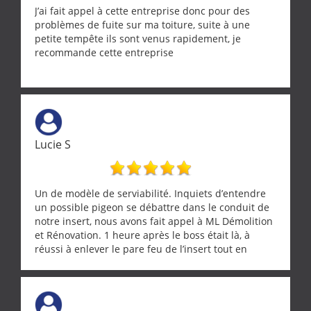
J’ai fait appel à cette entreprise donc pour des
problèmes de fuite sur ma toiture, suite à une
petite tempête ils sont venus rapidement, je
recommande cette entreprise
Lucie S
Un de modèle de serviabilité. Inquiets d’entendre
un possible pigeon se débattre dans le conduit de
notre insert, nous avons fait appel à ML Démolition
et Rénovation. 1 heure après le boss était là, à
réussi à enlever le pare feu de l’insert tout en
récupérant avec beaucoup de délicatesse une
tourterelle et s’est ensuite patiemment occupé de
l’oiseau jusqu’à ce qu’il reprenne ses esprits et
puisse s’envoler. Après quoi il a procédé au