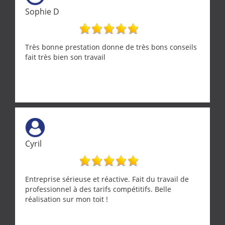
ramonage de notre insert avec dextérité et une
Sophie D
grande propreté, nous gratifiant également de
nombreux conseils concernant d’autres sujets. Un
entrepreneur comme on souhaite en rencontrer.
Encore un grand merci à lui.
Très bonne prestation donne de très bons conseils
fait très bien son travail
Cyril
Entreprise sérieuse et réactive. Fait du travail de
professionnel à des tarifs compétitifs. Belle
réalisation sur mon toit !