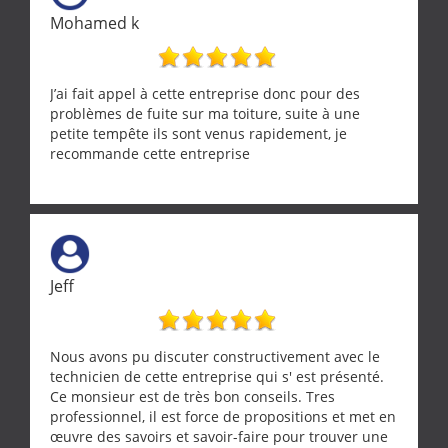
ramonage de notre insert avec dextérité et une
Mohamed k
grande propreté, nous gratifiant également de
nombreux conseils concernant d’autres sujets. Un
entrepreneur comme on souhaite en rencontrer.
Encore un grand merci à lui.
J’ai fait appel à cette entreprise donc pour des
problèmes de fuite sur ma toiture, suite à une
petite tempête ils sont venus rapidement, je
recommande cette entreprise
Jeff
Nous avons pu discuter constructivement avec le
technicien de cette entreprise qui s' est présenté.
Ce monsieur est de très bon conseils. Tres
professionnel, il est force de propositions et met en
œuvre des savoirs et savoir-faire pour trouver une