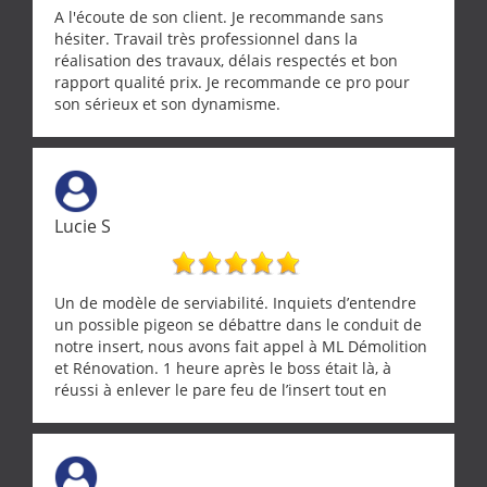
A l'écoute de son client. Je recommande sans
hésiter. Travail très professionnel dans la
réalisation des travaux, délais respectés et bon
rapport qualité prix. Je recommande ce pro pour
son sérieux et son dynamisme.
Lucie S
Un de modèle de serviabilité. Inquiets d’entendre
un possible pigeon se débattre dans le conduit de
notre insert, nous avons fait appel à ML Démolition
et Rénovation. 1 heure après le boss était là, à
réussi à enlever le pare feu de l’insert tout en
récupérant avec beaucoup de délicatesse une
tourterelle et s’est ensuite patiemment occupé de
l’oiseau jusqu’à ce qu’il reprenne ses esprits et
puisse s’envoler. Après quoi il a procédé au