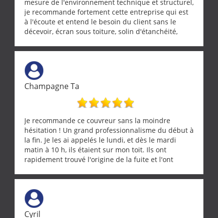
mesure de l'environnement technique et structurel,
je recommande fortement cette entreprise qui est
à l'écoute et entend le besoin du client sans le
décevoir, écran sous toiture, solin d'étanchéité,
realignement d'une pergola, dalle sous
récupérateur d'eau, tout a été parfaitement mis en
œuvre sans besoin d'y revenir. confiance assurée.
Champagne Ta
Je recommande ce couvreur sans la moindre
hésitation ! Un grand professionnalisme du début à
la fin. Je les ai appelés le lundi, et dès le mardi
matin à 10 h, ils étaient sur mon toit. Ils ont
rapidement trouvé l'origine de la fuite et l'ont
réparée efficacement, le tout en un temps record.
Une équipe sérieuse, réactive et compétente. C'est
vraiment rassurant de pouvoir compter sur des
artisans aussi professionnels. Merci encore !
Cyril