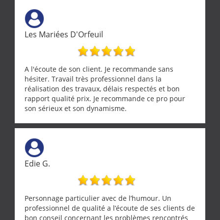
l’oiseau jusqu’à ce qu’il reprenne ses esprits et
puisse s’envoler. Après quoi il a procédé au
ramonage de notre insert avec dextérité et une
Les Mariées D'Orfeuil
grande propreté, nous gratifiant également de
nombreux conseils concernant d’autres sujets. Un
entrepreneur comme on souhaite en rencontrer.
Encore un grand merci à lui.
A l'écoute de son client. Je recommande sans
hésiter. Travail très professionnel dans la
réalisation des travaux, délais respectés et bon
rapport qualité prix. Je recommande ce pro pour
son sérieux et son dynamisme.
Edie G.
Personnage particulier avec de l’humour. Un
professionnel de qualité a l’écoute de ses clients de
bon conseil concernant les problèmes rencontrés