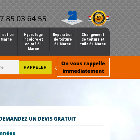
7 85 03 64 55
lisation
Hydrofuge
Réparation
Changement
1 Marne
incolore et
de toiture
de toiture et
coloré 51
51 Marne
tuile 51 Marne
Marne
On vous rappelle
immediatement
DEMANDEZ UN DEVIS GRATUIT
onnées