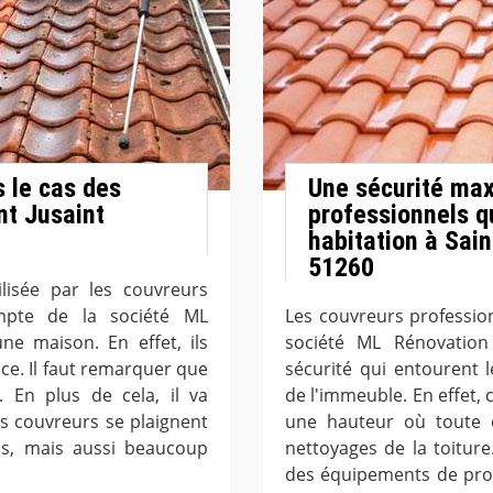
s le cas des
Une sécurité max
nt Jusaint
professionnels qu
habitation à Sai
51260
lisée par les couvreurs
ompte de la société ML
Les couvreurs profession
ne maison. En effet, ils
société ML Rénovation
ce. Il faut remarquer que
sécurité qui entourent l
. En plus de cela, il va
de l'immeuble. En effet, c
les couvreurs se plaignent
une hauteur où toute c
ps, mais aussi beaucoup
nettoyages de la toiture
des équipements de prote