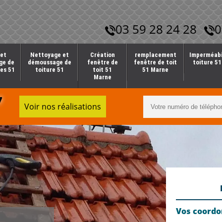
03 59 28 24 28
0
et
Nettoyage et
Création
remplacement
Imperméabi
ge de
démoussage de
fenêtre de
fenêtre de toit
toiture 5
es 51
toiture 51
toit 51
51 Marne
Marne
7
Voir nos réalisations
Vos coord