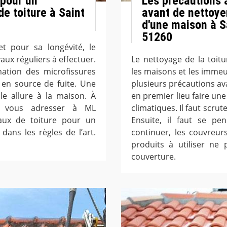
 pour un
Les précautions 
e toiture à Saint
avant de nettoye
d'une maison à S
51260
t pour sa longévité, le
ux réguliers à effectuer.
Le nettoyage de la toit
mation des microfissures
les maisons et les immeub
 en source de fuite. Une
plusieurs précautions ava
e allure à la maison. À
en premier lieu faire une
ez vous adresser à ML
climatiques. Il faut scrut
vaux de toiture pour un
Ensuite, il faut se pe
ans les règles de l’art.
continuer, les couvreur
produits à utiliser ne
couverture.