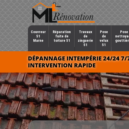
Couvreur
Réparation
Travaux
Pose
Pose 
51
fuite de
de
de
nettoya
Marne
toiture 51
zinguerie
velux
gouttièr
51
51
DÉPANNAGE INTEMPÉRIE 24/24 7/
INTERVENTION RAPIDE