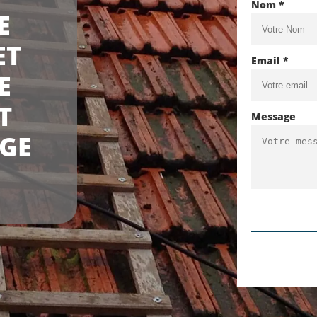
Nom *
E
ET
Email *
E
T
Message
AGE