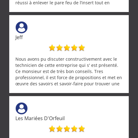
réussi à enlever le pare feu de l’insert tout en
récupérant avec beaucoup de délicatesse une
tourterelle et s’est ensuite patiemment occupé de
l’oiseau jusqu’à ce qu’il reprenne ses esprits et
puisse s’envoler. Après quoi il a procédé au
ramonage de notre insert avec dextérité et une
Jeff
grande propreté, nous gratifiant également de
nombreux conseils concernant d’autres sujets. Un
entrepreneur comme on souhaite en rencontrer.
Encore un grand merci à lui.
Nous avons pu discuter constructivement avec le
technicien de cette entreprise qui s' est présenté.
Ce monsieur est de très bon conseils. Tres
professionnel, il est force de propositions et met en
œuvre des savoirs et savoir-faire pour trouver une
solution a vos problèmes qui vous conviennent. Ça
demande de l écoute et de la considération, ce qui
ne se trouve que chez les pationnés de leur métier.
Merci a ce monsieur pour sa disponibilité
Les Mariées D'Orfeuil