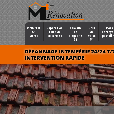
Couvreur
Réparation
Travaux
Pose
Pose 
51
fuite de
de
de
nettoya
Marne
toiture 51
zinguerie
velux
gouttièr
51
51
DÉPANNAGE INTEMPÉRIE 24/24 7/
INTERVENTION RAPIDE