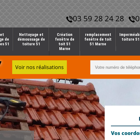
03 59 28 24 28
0
et
Nettoyage et
Création
remplacement
Imperméabi
ge de
démoussage de
fenêtre de
fenêtre de toit
toiture 5
es 51
toiture 51
toit 51
51 Marne
Marne
7
Voir nos réalisations
Vos coord