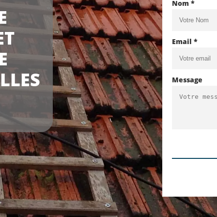
Nom *
E
ET
Email *
E
ILLES
Message