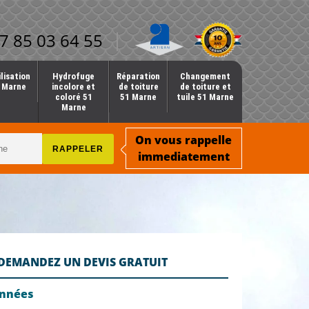
7 85 03 64 55
lisation
Hydrofuge
Réparation
Changement
1 Marne
incolore et
de toiture
de toiture et
coloré 51
51 Marne
tuile 51 Marne
Marne
On vous rappelle
immediatement
DEMANDEZ UN DEVIS GRATUIT
onnées