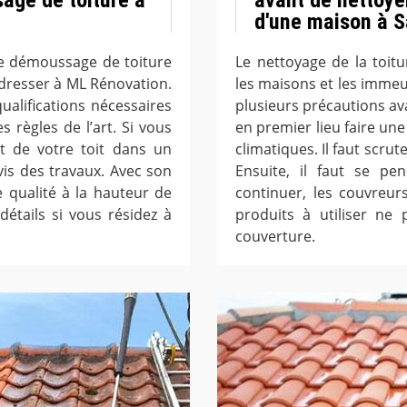
d'une maison à S
de démoussage de toiture
Le nettoyage de la toit
adresser à ML Rénovation.
les maisons et les immeub
ualifications nécessaires
plusieurs précautions ava
s règles de l’art. Si vous
en premier lieu faire une
état de votre toit dans un
climatiques. Il faut scrut
is des travaux. Avec son
Ensuite, il faut se pe
e qualité à la hauteur de
continuer, les couvreur
détails si vous résidez à
produits à utiliser ne
couverture.