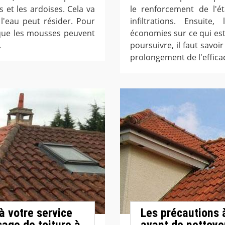
s et les ardoises. Cela va
le renforcement de l'ét
 l'eau peut résider. Pour
infiltrations. Ensuite
t que les mousses peuvent
économies sur ce qui es
.
poursuivre, il faut savoi
prolongement de l'efficac
à votre service
Les précautions 
age de toiture à
avant de nettoye