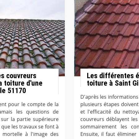
es couvreurs
Les différentes 
a toiture d'une
toiture à Saint G
 le 51170
D'après les informations
lent pour le compte de la
plusieurs étapes doivent 
amais les questions de
et l'efficacité du netto
 sur la partie supérieure
couvreurs déblayent les g
t que les travaux se font à
sommairement les cond
 mortelle à l'image des
Ensuite, il faut élimin