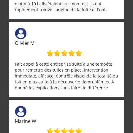
matin à 10 h, ils étaient sur mon toit. Ils ont
rapidement trouvé l'origine de la fuite et l'ont
réparée efficacement, le tout en un temps record.
Une équipe sérieuse, réactive et compétente. C'est
vraiment rassurant de pouvoir compter sur des
artisans aussi professionnels. Merci encore !
Olivier M.
Fait appel à cette entreprise suite à une tempête
pour remettre des tuiles en place. Intervention
immédiate, efficace. Contrôle visuel de la totalité du
toit en plus suite à la découverte de problèmes. A
donné les explications sans faire de différence
entre nous deux. A recommander
Marine W