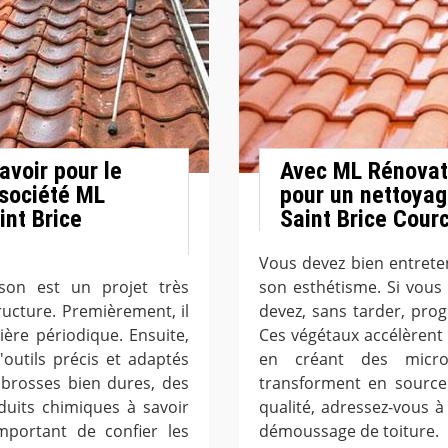
avoir pour le
Avec ML Rénovati
 société ML
pour un nettoyag
int Brice
Saint Brice Courc
Vous devez bien entreten
son est un projet très
son esthétisme. Si vous
ucture. Premièrement, il
devez, sans tarder, pr
ière périodique. Ensuite,
Ces végétaux accélèrent 
d'outils précis et adaptés
en créant des micro
s brosses bien dures, des
transforment en source 
duits chimiques à savoir
qualité, adressez-vous 
important de confier les
démoussage de toiture.