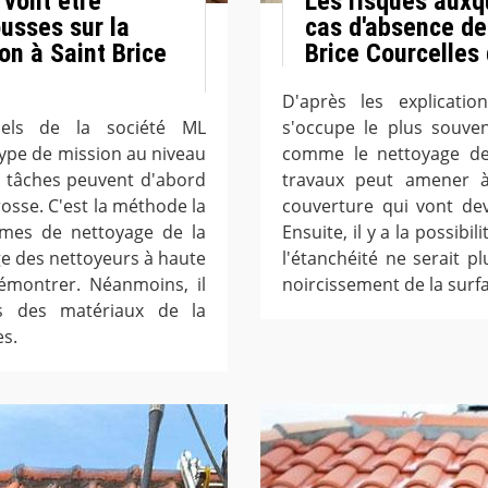
 vont être
Les risques auxqu
ousses sur la
cas d'absence de
on à Saint Brice
Brice Courcelles
D'après les explicatio
nnels de la société ML
s'occupe le plus souven
type de mission au niveau
comme le nettoyage de 
es tâches peuvent d'abord
travaux peut amener 
brosse. C'est la méthode la
couverture qui vont dev
rmes de nettoyage de la
Ensuite, il y a la possibil
age des nettoyeurs à haute
l'étanchéité ne serait pl
démontrer. Néanmoins, il
noircissement de la surf
is des matériaux de la
es.