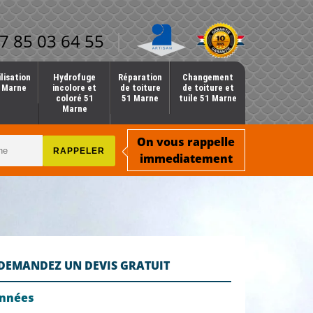
7 85 03 64 55
lisation
Hydrofuge
Réparation
Changement
1 Marne
incolore et
de toiture
de toiture et
coloré 51
51 Marne
tuile 51 Marne
Marne
On vous rappelle
immediatement
DEMANDEZ UN DEVIS GRATUIT
onnées