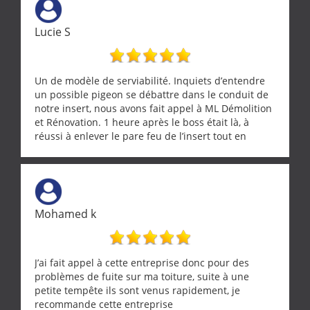
Lucie S
Un de modèle de serviabilité. Inquiets d’entendre
un possible pigeon se débattre dans le conduit de
notre insert, nous avons fait appel à ML Démolition
et Rénovation. 1 heure après le boss était là, à
réussi à enlever le pare feu de l’insert tout en
récupérant avec beaucoup de délicatesse une
tourterelle et s’est ensuite patiemment occupé de
l’oiseau jusqu’à ce qu’il reprenne ses esprits et
puisse s’envoler. Après quoi il a procédé au
ramonage de notre insert avec dextérité et une
Mohamed k
grande propreté, nous gratifiant également de
nombreux conseils concernant d’autres sujets. Un
entrepreneur comme on souhaite en rencontrer.
Encore un grand merci à lui.
J’ai fait appel à cette entreprise donc pour des
problèmes de fuite sur ma toiture, suite à une
petite tempête ils sont venus rapidement, je
recommande cette entreprise