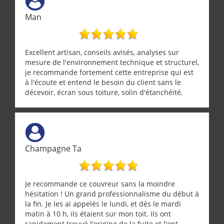
Man
Excellent artisan, conseils avisés, analyses sur
mesure de l'environnement technique et structurel,
je recommande fortement cette entreprise qui est
à l'écoute et entend le besoin du client sans le
décevoir, écran sous toiture, solin d'étanchéité,
realignement d'une pergola, dalle sous
récupérateur d'eau, tout a été parfaitement mis en
œuvre sans besoin d'y revenir. confiance assurée.
Champagne Ta
Je recommande ce couvreur sans la moindre
hésitation ! Un grand professionnalisme du début à
la fin. Je les ai appelés le lundi, et dès le mardi
matin à 10 h, ils étaient sur mon toit. Ils ont
rapidement trouvé l'origine de la fuite et l'ont