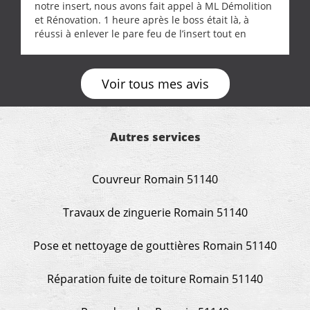
notre insert, nous avons fait appel à ML Démolition
et Rénovation. 1 heure après le boss était là, à
réussi à enlever le pare feu de l’insert tout en
récupérant avec beaucoup de délicatesse une
tourterelle et s’est ensuite patiemment occupé de
l’oiseau jusqu’à ce qu’il reprenne ses esprits et
Voir tous mes avis
puisse s’envoler. Après quoi il a procédé au
ramonage de notre insert avec dextérité et une
grande propreté, nous gratifiant également de
nombreux conseils concernant d’autres sujets. Un
Autres services
entrepreneur comme on souhaite en rencontrer.
Encore un grand merci à lui.
Couvreur Romain 51140
Travaux de zinguerie Romain 51140
Pose et nettoyage de gouttières Romain 51140
Réparation fuite de toiture Romain 51140