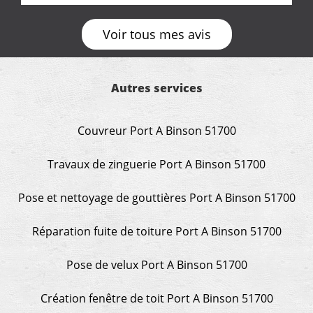
demande de l écoute et de la considération, ce qui
ne se trouve que chez les pationnés de leur métier.
Voir tous mes avis
Merci a ce monsieur pour sa disponibilité
Autres services
Couvreur Port A Binson 51700
Travaux de zinguerie Port A Binson 51700
Pose et nettoyage de gouttières Port A Binson 51700
Réparation fuite de toiture Port A Binson 51700
Pose de velux Port A Binson 51700
Création fenêtre de toit Port A Binson 51700