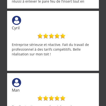
réussi à enlever le pare feu de l’insert tout en
récupérant avec beaucoup de délicatesse une
tourterelle et s’est ensuite patiemment occupé de
l’oiseau jusqu’à ce qu’il reprenne ses esprits et
puisse s’envoler. Après quoi il a procédé au
ramonage de notre insert avec dextérité et une
Cyril
grande propreté, nous gratifiant également de
nombreux conseils concernant d’autres sujets. Un
entrepreneur comme on souhaite en rencontrer.
Encore un grand merci à lui.
Entreprise sérieuse et réactive. Fait du travail de
professionnel à des tarifs compétitifs. Belle
réalisation sur mon toit !
Man