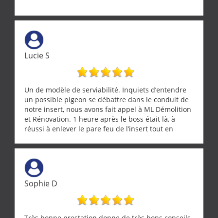
Lucie S
Un de modèle de serviabilité. Inquiets d’entendre
un possible pigeon se débattre dans le conduit de
notre insert, nous avons fait appel à ML Démolition
et Rénovation. 1 heure après le boss était là, à
réussi à enlever le pare feu de l’insert tout en
récupérant avec beaucoup de délicatesse une
tourterelle et s’est ensuite patiemment occupé de
l’oiseau jusqu’à ce qu’il reprenne ses esprits et
puisse s’envoler. Après quoi il a procédé au
ramonage de notre insert avec dextérité et une
Sophie D
grande propreté, nous gratifiant également de
nombreux conseils concernant d’autres sujets. Un
entrepreneur comme on souhaite en rencontrer.
Encore un grand merci à lui.
Très bonne prestation donne de très bons conseils