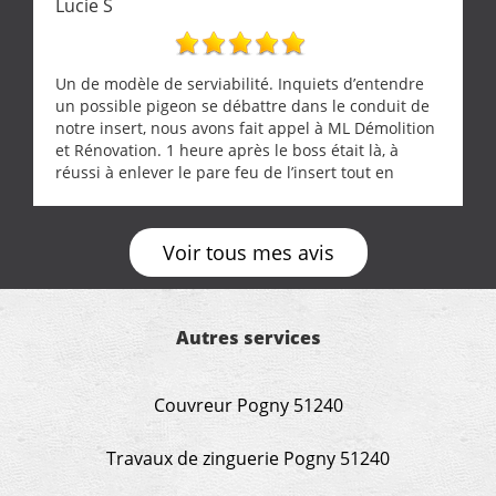
Lucie S
Un de modèle de serviabilité. Inquiets d’entendre
un possible pigeon se débattre dans le conduit de
notre insert, nous avons fait appel à ML Démolition
et Rénovation. 1 heure après le boss était là, à
réussi à enlever le pare feu de l’insert tout en
récupérant avec beaucoup de délicatesse une
tourterelle et s’est ensuite patiemment occupé de
l’oiseau jusqu’à ce qu’il reprenne ses esprits et
Voir tous mes avis
puisse s’envoler. Après quoi il a procédé au
ramonage de notre insert avec dextérité et une
grande propreté, nous gratifiant également de
nombreux conseils concernant d’autres sujets. Un
Autres services
entrepreneur comme on souhaite en rencontrer.
Encore un grand merci à lui.
Couvreur Pogny 51240
Travaux de zinguerie Pogny 51240