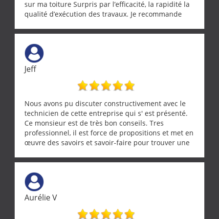
sur ma toiture Surpris par l’efficacité, la rapidité la
qualité d’exécution des travaux. Je recommande
cette entreprise !
Jeff
Nous avons pu discuter constructivement avec le
technicien de cette entreprise qui s' est présenté.
Ce monsieur est de très bon conseils. Tres
professionnel, il est force de propositions et met en
œuvre des savoirs et savoir-faire pour trouver une
solution a vos problèmes qui vous conviennent. Ça
demande de l écoute et de la considération, ce qui
ne se trouve que chez les pationnés de leur métier.
Merci a ce monsieur pour sa disponibilité
Aurélie V