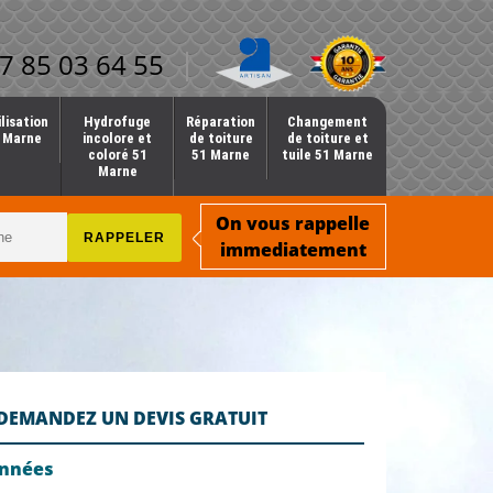
7 85 03 64 55
lisation
Hydrofuge
Réparation
Changement
1 Marne
incolore et
de toiture
de toiture et
coloré 51
51 Marne
tuile 51 Marne
Marne
On vous rappelle
immediatement
DEMANDEZ UN DEVIS GRATUIT
onnées