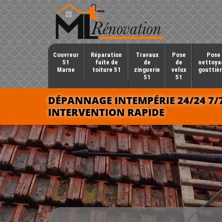
Couvreur
Réparation
Travaux
Pose
Pose 
51
fuite de
de
de
nettoya
Marne
toiture 51
zinguerie
velux
gouttièr
51
51
DÉPANNAGE INTEMPÉRIE 24/24 7/
INTERVENTION RAPIDE