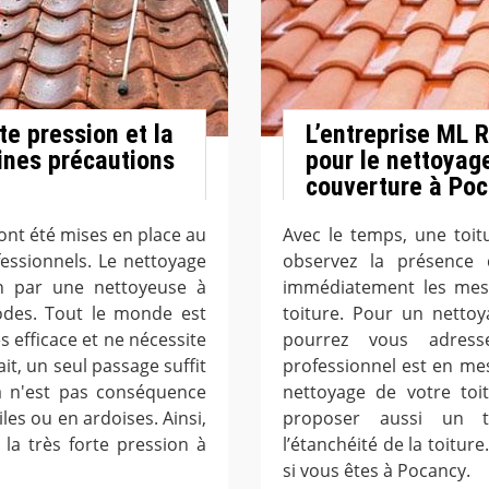
te pression et la
L’entreprise ML 
aines précautions
pour le nettoyag
couverture à Po
ont été mises en place au
Avec le temps, une toit
essionnels. Le nettoyage
observez la présence
on par une nettoyeuse à
immédiatement les mes
odes. Tout le monde est
toiture. Pour un netto
s efficace et ne nécessite
pourrez vous adres
it, un seul passage suffit
professionnel est en me
la n'est pas conséquence
nettoyage de votre toi
es ou en ardoises. Ainsi,
proposer aussi un t
la très forte pression à
l’étanchéité de la toitur
si vous êtes à Pocancy.