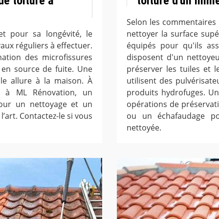
e toiture à
toiture d'un imm
Selon les commentaires 
t pour sa longévité, le
nettoyer la surface supé
ux réguliers à effectuer.
équipés pour qu'ils ass
mation des microfissures
disposent d'un nettoye
 en source de fuite. Une
préserver les tuiles et l
e allure à la maison. À
utilisent des pulvérisat
r à ML Rénovation, un
produits hydrofuges. Un
pour un nettoyage et un
opérations de préservatio
’art. Contactez-le si vous
ou un échafaudage pou
nettoyée.