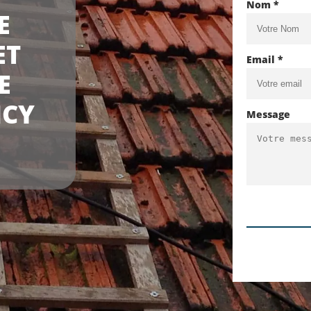
Nom *
E
ET
Email *
E
NCY
Message