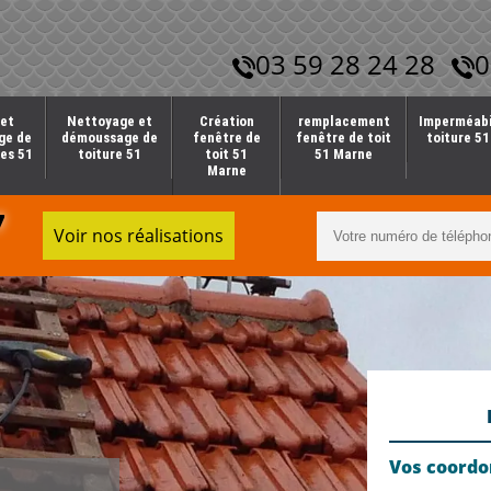
03 59 28 24 28
0
et
Nettoyage et
Création
remplacement
Imperméabi
ge de
démoussage de
fenêtre de
fenêtre de toit
toiture 5
es 51
toiture 51
toit 51
51 Marne
Marne
7
Voir nos réalisations
Vos coord