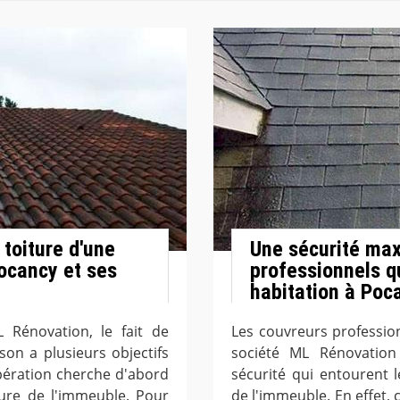
 toiture d'une
Une sécurité max
Pocancy et ses
professionnels qu
habitation à Poc
L Rénovation, le fait de
Les couvreurs profession
son a plusieurs objectifs
société ML Rénovation
 opération cherche d'abord
sécurité qui entourent l
ture de l'immeuble. Pour
de l'immeuble. En effet, c