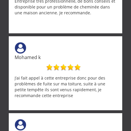
Encore un grand merci à lui.
Entreprise très professionnelle, de bons conseils et
disponible pour un problème de cheminée dans
une maison ancienne. Je recommande.
Mohamed k
J’ai fait appel à cette entreprise donc pour des
problèmes de fuite sur ma toiture, suite à une
petite tempête ils sont venus rapidement, je
recommande cette entreprise