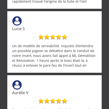
rapidement trouvé l'origine de la fuite et l'ont
réparée efficacement, le tout en un temps record.
Une équipe sérieuse, réactive et compétente. C'est
vraiment rassurant de pouvoir compter sur des
artisans aussi professionnels. Merci encore !
Lucie S
Un de modèle de serviabilité. Inquiets d’entendre
un possible pigeon se débattre dans le conduit de
notre insert, nous avons fait appel à ML Démolition
et Rénovation. 1 heure après le boss était là, à
réussi à enlever le pare feu de l’insert tout en
récupérant avec beaucoup de délicatesse une
tourterelle et s’est ensuite patiemment occupé de
l’oiseau jusqu’à ce qu’il reprenne ses esprits et
puisse s’envoler. Après quoi il a procédé au
ramonage de notre insert avec dextérité et une
Aurélie V
grande propreté, nous gratifiant également de
nombreux conseils concernant d’autres sujets. Un
entrepreneur comme on souhaite en rencontrer.