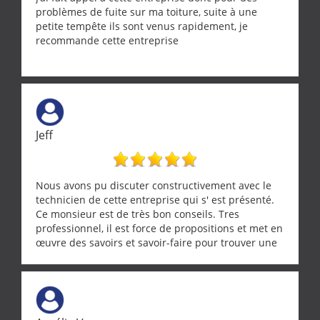
problèmes de fuite sur ma toiture, suite à une
petite tempête ils sont venus rapidement, je
recommande cette entreprise
Jeff
Nous avons pu discuter constructivement avec le
technicien de cette entreprise qui s' est présenté.
Ce monsieur est de très bon conseils. Tres
professionnel, il est force de propositions et met en
œuvre des savoirs et savoir-faire pour trouver une
solution a vos problèmes qui vous conviennent. Ça
demande de l écoute et de la considération, ce qui
ne se trouve que chez les pationnés de leur métier.
Merci a ce monsieur pour sa disponibilité