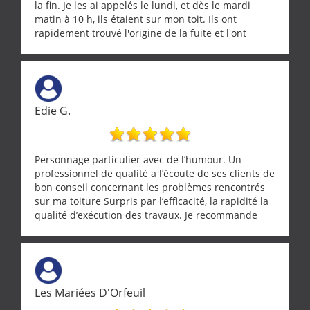
la fin. Je les ai appelés le lundi, et dès le mardi
matin à 10 h, ils étaient sur mon toit. Ils ont
rapidement trouvé l'origine de la fuite et l'ont
réparée efficacement, le tout en un temps record.
Une équipe sérieuse, réactive et compétente. C'est
vraiment rassurant de pouvoir compter sur des
artisans aussi professionnels. Merci encore !
Edie G.
Personnage particulier avec de l’humour. Un
professionnel de qualité a l’écoute de ses clients de
bon conseil concernant les problèmes rencontrés
sur ma toiture Surpris par l’efficacité, la rapidité la
qualité d’exécution des travaux. Je recommande
cette entreprise !
Les Mariées D'Orfeuil