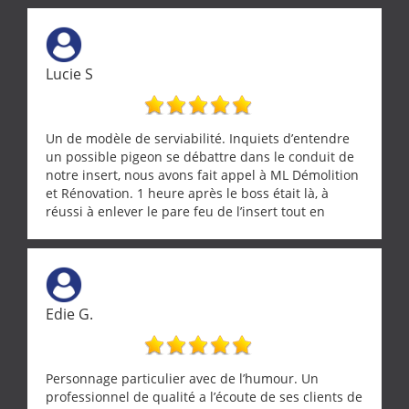
Lucie S
Un de modèle de serviabilité. Inquiets d’entendre
un possible pigeon se débattre dans le conduit de
notre insert, nous avons fait appel à ML Démolition
et Rénovation. 1 heure après le boss était là, à
réussi à enlever le pare feu de l’insert tout en
récupérant avec beaucoup de délicatesse une
tourterelle et s’est ensuite patiemment occupé de
l’oiseau jusqu’à ce qu’il reprenne ses esprits et
puisse s’envoler. Après quoi il a procédé au
ramonage de notre insert avec dextérité et une
Edie G.
grande propreté, nous gratifiant également de
nombreux conseils concernant d’autres sujets. Un
entrepreneur comme on souhaite en rencontrer.
Encore un grand merci à lui.
Personnage particulier avec de l’humour. Un
professionnel de qualité a l’écoute de ses clients de