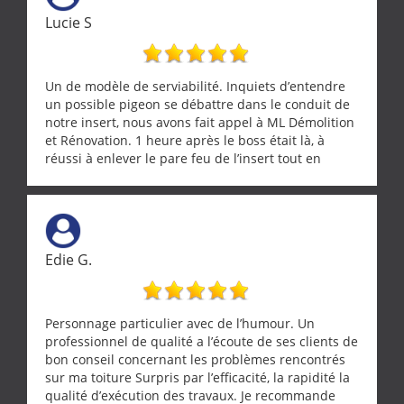
Lucie S
Un de modèle de serviabilité. Inquiets d’entendre
un possible pigeon se débattre dans le conduit de
notre insert, nous avons fait appel à ML Démolition
et Rénovation. 1 heure après le boss était là, à
réussi à enlever le pare feu de l’insert tout en
récupérant avec beaucoup de délicatesse une
tourterelle et s’est ensuite patiemment occupé de
l’oiseau jusqu’à ce qu’il reprenne ses esprits et
puisse s’envoler. Après quoi il a procédé au
ramonage de notre insert avec dextérité et une
Edie G.
grande propreté, nous gratifiant également de
nombreux conseils concernant d’autres sujets. Un
entrepreneur comme on souhaite en rencontrer.
Encore un grand merci à lui.
Personnage particulier avec de l’humour. Un
professionnel de qualité a l’écoute de ses clients de
bon conseil concernant les problèmes rencontrés
sur ma toiture Surpris par l’efficacité, la rapidité la
qualité d’exécution des travaux. Je recommande