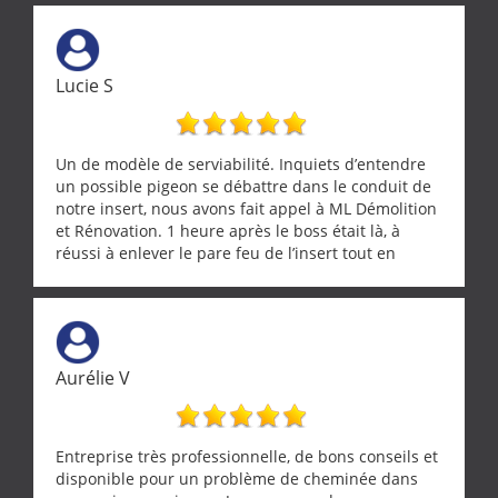
Lucie S
Un de modèle de serviabilité. Inquiets d’entendre
un possible pigeon se débattre dans le conduit de
notre insert, nous avons fait appel à ML Démolition
et Rénovation. 1 heure après le boss était là, à
réussi à enlever le pare feu de l’insert tout en
récupérant avec beaucoup de délicatesse une
tourterelle et s’est ensuite patiemment occupé de
l’oiseau jusqu’à ce qu’il reprenne ses esprits et
puisse s’envoler. Après quoi il a procédé au
ramonage de notre insert avec dextérité et une
Aurélie V
grande propreté, nous gratifiant également de
nombreux conseils concernant d’autres sujets. Un
entrepreneur comme on souhaite en rencontrer.
Encore un grand merci à lui.
Entreprise très professionnelle, de bons conseils et
disponible pour un problème de cheminée dans