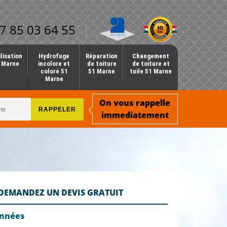
7 85 03 64 55
lisation
Hydrofuge
Réparation
Changement
1 Marne
incolore et
de toiture
de toiture et
coloré 51
51 Marne
tuile 51 Marne
Marne
On vous rappelle
immediatement
DEMANDEZ UN DEVIS GRATUIT
onnées