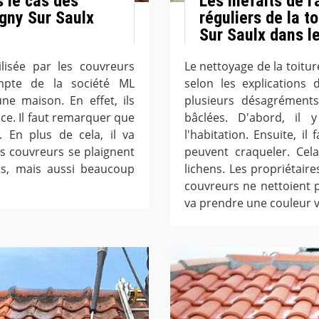
s le cas des
Les méfaits de l
rgny Sur Saulx
réguliers de la t
Sur Saulx dans l
lisée par les couvreurs
Le nettoyage de la toitur
ompte de la société ML
selon les explications 
ne maison. En effet, ils
plusieurs désagréments
ce. Il faut remarquer que
bâclées. D'abord, il 
. En plus de cela, il va
l'habitation. Ensuite, il
les couvreurs se plaignent
peuvent craqueler. Cel
ps, mais aussi beaucoup
lichens. Les propriétaire
couvreurs ne nettoient p
va prendre une couleur v