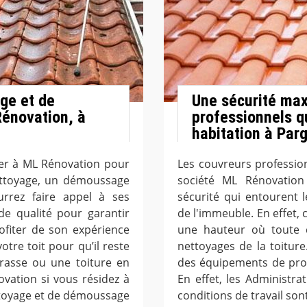
ge et de
Une sécurité max
énovation, à
professionnels qu
habitation à Par
ier à ML Rénovation pour
Les couvreurs profession
ettoyage, un démoussage
société ML Rénovation
rrez faire appel à ses
sécurité qui entourent l
de qualité pour garantir
de l'immeuble. En effet, c
profiter de son expérience
une hauteur où toute c
otre toit pour qu’il reste
nettoyages de la toiture
rrasse ou une toiture en
des équipements de prote
vation si vous résidez à
En effet, les Administr
ttoyage et de démoussage
conditions de travail sont