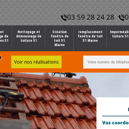
03 59 28 24 28
0
et
Nettoyage et
Création
remplacement
Imperméabi
ge de
démoussage de
fenêtre de
fenêtre de toit
toiture 5
es 51
toiture 51
toit 51
51 Marne
Marne
7
Voir nos réalisations
Vos coord