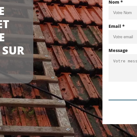
Nom *
E
ET
Email *
E
 SUR
Message