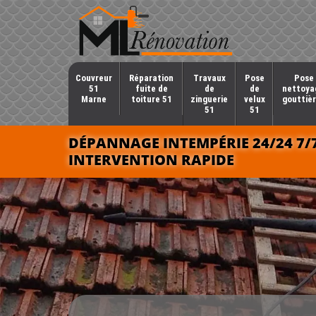
Couvreur
Réparation
Travaux
Pose
Pose 
51
fuite de
de
de
nettoya
Marne
toiture 51
zinguerie
velux
gouttièr
51
51
DÉPANNAGE INTEMPÉRIE 24/24 7/
INTERVENTION RAPIDE