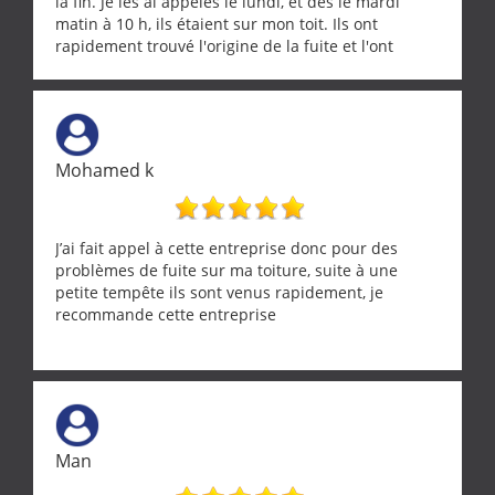
la fin. Je les ai appelés le lundi, et dès le mardi
matin à 10 h, ils étaient sur mon toit. Ils ont
rapidement trouvé l'origine de la fuite et l'ont
réparée efficacement, le tout en un temps record.
Une équipe sérieuse, réactive et compétente. C'est
vraiment rassurant de pouvoir compter sur des
artisans aussi professionnels. Merci encore !
Mohamed k
J’ai fait appel à cette entreprise donc pour des
problèmes de fuite sur ma toiture, suite à une
petite tempête ils sont venus rapidement, je
recommande cette entreprise
Man