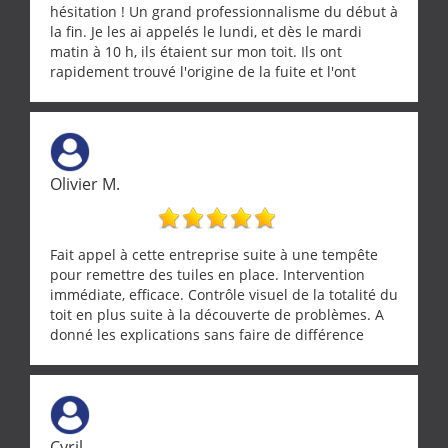
hésitation ! Un grand professionnalisme du début à
la fin. Je les ai appelés le lundi, et dès le mardi
matin à 10 h, ils étaient sur mon toit. Ils ont
rapidement trouvé l'origine de la fuite et l'ont
réparée efficacement, le tout en un temps record.
Une équipe sérieuse, réactive et compétente. C'est
vraiment rassurant de pouvoir compter sur des
artisans aussi professionnels. Merci encore !
Olivier M.
Fait appel à cette entreprise suite à une tempête
pour remettre des tuiles en place. Intervention
immédiate, efficace. Contrôle visuel de la totalité du
toit en plus suite à la découverte de problèmes. A
donné les explications sans faire de différence
entre nous deux. A recommander
Cyril