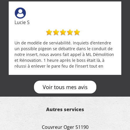
Lucie S
Un de modèle de serviabilité. Inquiets d’entendre
un possible pigeon se débattre dans le conduit de
notre insert, nous avons fait appel à ML Démolition
et Rénovation. 1 heure après le boss était là, à
réussi à enlever le pare feu de l’insert tout en
récupérant avec beaucoup de délicatesse une
tourterelle et s’est ensuite patiemment occupé de
l’oiseau jusqu’à ce qu’il reprenne ses esprits et
Voir tous mes avis
puisse s’envoler. Après quoi il a procédé au
ramonage de notre insert avec dextérité et une
grande propreté, nous gratifiant également de
nombreux conseils concernant d’autres sujets. Un
Autres services
entrepreneur comme on souhaite en rencontrer.
Encore un grand merci à lui.
Couvreur Oger 51190