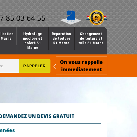
7 85 03 64 55
lisation
Hydrofuge
Réparation
Changement
1 Marne
incolore et
de toiture
de toiture et
coloré 51
51 Marne
tuile 51 Marne
Marne
On vous rappelle
immediatement
DEMANDEZ UN DEVIS GRATUIT
onnées