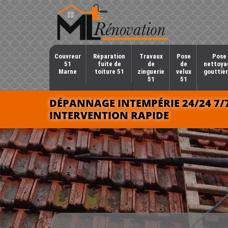
Couvreur
Réparation
Travaux
Pose
Pose 
51
fuite de
de
de
nettoya
Marne
toiture 51
zinguerie
velux
gouttièr
51
51
DÉPANNAGE INTEMPÉRIE 24/24 7/
INTERVENTION RAPIDE