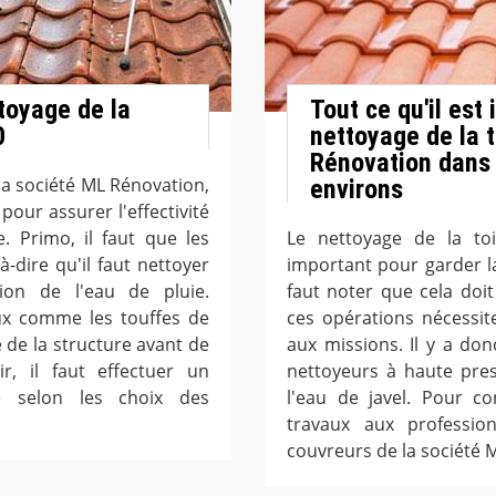
toyage de la
Tout ce qu'il est
0
nettoyage de la t
Rénovation dans l
la société ML Rénovation,
environs
pour assurer l'effectivité
e. Primo, il faut que les
Le nettoyage de la to
à-dire qu'il faut nettoyer
important pour garder l
ion de l'eau de pluie.
faut noter que cela doit
aux comme les touffes de
ces opérations nécessiten
 de la structure avant de
aux missions. Il y a don
r, il faut effectuer un
nettoyeurs à haute pres
e selon les choix des
l'eau de javel. Pour co
travaux aux professi
couvreurs de la société 