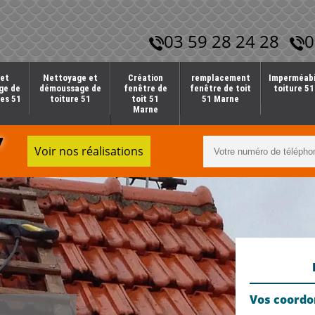
03 59 28 24 28
0
et
Nettoyage et
Création
remplacement
Imperméabi
ge de
démoussage de
fenêtre de
fenêtre de toit
toiture 5
es 51
toiture 51
toit 51
51 Marne
Marne
7
Voir nos réalisations
Vos coord