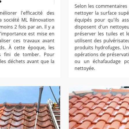
s
Selon les commentaires 
liorer l'efficacité des
nettoyer la surface supé
la société ML Rénovation
équipés pour qu'ils ass
moins 2 fois par an. Il y a
disposent d'un nettoye
 l'importance est mise en
préserver les tuiles et l
aliser ces travaux avant
utilisent des pulvérisat
ids. À cette époque, les
produits hydrofuges. Un
es fini de tomber. Pour
opérations de préservatio
r les déchets avant que la
ou un échafaudage pou
nettoyée.