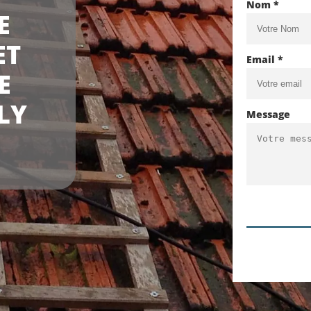
Nom *
E
ET
Email *
E
LY
Message