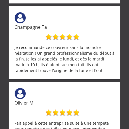
Champagne Ta
Je recommande ce couvreur sans la moindre
hésitation ! Un grand professionnalisme du début à
la fin. Je les ai appelés le lundi, et dès le mardi
matin à 10 h, ils étaient sur mon toit. Ils ont
rapidement trouvé l'origine de la fuite et l'ont
réparée efficacement, le tout en un temps record.
Une équipe sérieuse, réactive et compétente. C'est
vraiment rassurant de pouvoir compter sur des
artisans aussi professionnels. Merci encore !
Olivier M.
Fait appel à cette entreprise suite à une tempête
pour remettre des tuiles en place. Intervention