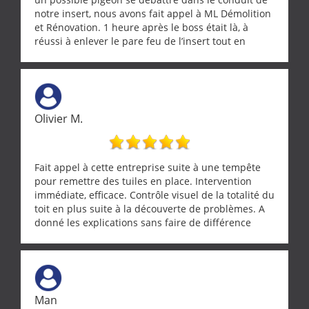
notre insert, nous avons fait appel à ML Démolition
et Rénovation. 1 heure après le boss était là, à
réussi à enlever le pare feu de l’insert tout en
récupérant avec beaucoup de délicatesse une
tourterelle et s’est ensuite patiemment occupé de
l’oiseau jusqu’à ce qu’il reprenne ses esprits et
puisse s’envoler. Après quoi il a procédé au
ramonage de notre insert avec dextérité et une
Olivier M.
grande propreté, nous gratifiant également de
nombreux conseils concernant d’autres sujets. Un
entrepreneur comme on souhaite en rencontrer.
Encore un grand merci à lui.
Fait appel à cette entreprise suite à une tempête
pour remettre des tuiles en place. Intervention
immédiate, efficace. Contrôle visuel de la totalité du
toit en plus suite à la découverte de problèmes. A
donné les explications sans faire de différence
entre nous deux. A recommander
Man