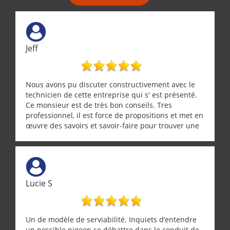
Jeff
Nous avons pu discuter constructivement avec le
technicien de cette entreprise qui s' est présenté.
Ce monsieur est de très bon conseils. Tres
professionnel, il est force de propositions et met en
œuvre des savoirs et savoir-faire pour trouver une
solution a vos problèmes qui vous conviennent. Ça
demande de l écoute et de la considération, ce qui
ne se trouve que chez les pationnés de leur métier.
Merci a ce monsieur pour sa disponibilité
Lucie S
Un de modèle de serviabilité. Inquiets d’entendre
un possible pigeon se débattre dans le conduit de