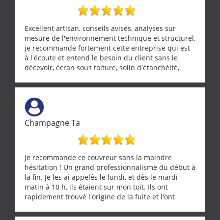
Excellent artisan, conseils avisés, analyses sur
mesure de l'environnement technique et structurel,
je recommande fortement cette entreprise qui est
à l'écoute et entend le besoin du client sans le
décevoir, écran sous toiture, solin d'étanchéité,
realignement d'une pergola, dalle sous
récupérateur d'eau, tout a été parfaitement mis en
œuvre sans besoin d'y revenir. confiance assurée.
Champagne Ta
Je recommande ce couvreur sans la moindre
hésitation ! Un grand professionnalisme du début à
la fin. Je les ai appelés le lundi, et dès le mardi
matin à 10 h, ils étaient sur mon toit. Ils ont
rapidement trouvé l'origine de la fuite et l'ont
réparée efficacement, le tout en un temps record.
Une équipe sérieuse, réactive et compétente. C'est