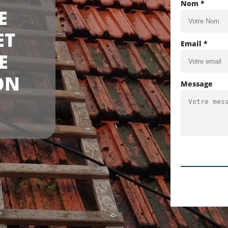
Nom *
E
ET
Email *
E
ON
Message