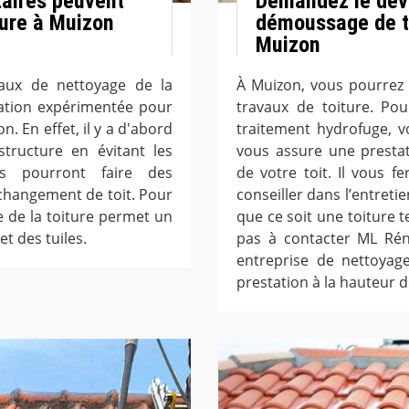
taires peuvent
Demandez le devi
ture à Muizon
démoussage de to
Muizon
vaux de nettoyage de la
À Muizon, vous pourrez 
vation expérimentée pour
travaux de toiture. P
n. En effet, il y a d'abord
traitement hydrofuge, vo
structure en évitant les
vous assure une prestat
ires pourront faire des
de votre toit. Il vous 
changement de toit. Pour
conseiller dans l’entretie
ge de la toiture permet un
que ce soit une toiture t
t des tuiles.
pas à contacter ML Rén
entreprise de nettoyag
prestation à la hauteur d