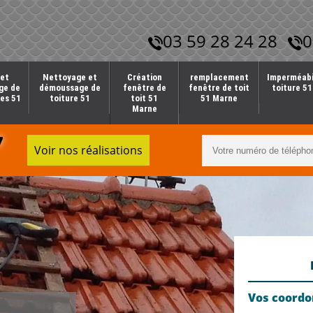
03 59 28 24 28
0
et
Nettoyage et
Création
remplacement
Imperméabi
ge de
démoussage de
fenêtre de
fenêtre de toit
toiture 5
es 51
toiture 51
toit 51
51 Marne
Marne
7
Voir nos réalisations
Vos coord