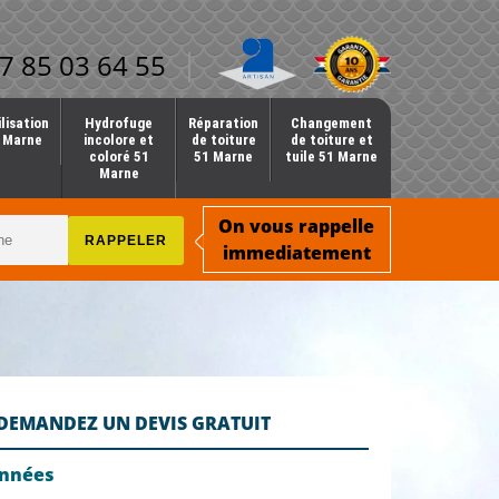
7 85 03 64 55
lisation
Hydrofuge
Réparation
Changement
1 Marne
incolore et
de toiture
de toiture et
coloré 51
51 Marne
tuile 51 Marne
Marne
On vous rappelle
immediatement
DEMANDEZ UN DEVIS GRATUIT
onnées