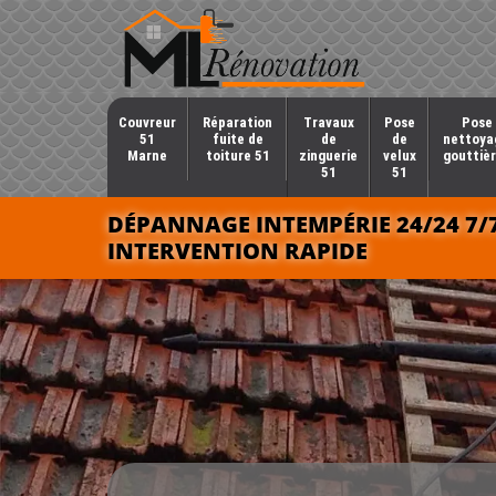
Couvreur
Réparation
Travaux
Pose
Pose 
51
fuite de
de
de
nettoya
Marne
toiture 51
zinguerie
velux
gouttièr
51
51
DÉPANNAGE INTEMPÉRIE 24/24 7/
INTERVENTION RAPIDE