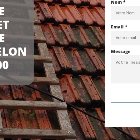
Nom *
E
ET
Email *
E
ELON
Message
00