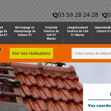
03 59 28 24 28
0
et
Nettoyage et
Création
remplacement
Imperméabi
ge de
démoussage de
fenêtre de
fenêtre de toit
toiture 5
es 51
toiture 51
toit 51
51 Marne
Marne
7
Voir nos réalisations
Vos coord