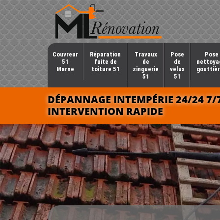
Couvreur
Réparation
Travaux
Pose
Pose 
51
fuite de
de
de
nettoya
Marne
toiture 51
zinguerie
velux
gouttièr
51
51
DÉPANNAGE INTEMPÉRIE 24/24 7/
INTERVENTION RAPIDE