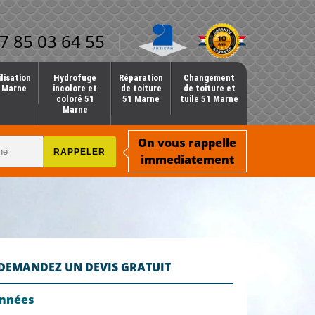
7 85 03 64 55
lisation
Hydrofuge
Réparation
Changement
1 Marne
incolore et
de toiture
de toiture et
coloré 51
51 Marne
tuile 51 Marne
Marne
On vous rappelle
immediatement
DEMANDEZ UN DEVIS GRATUIT
onnées