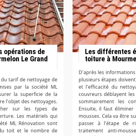
es opérations de
Les différentes 
urmelon Le Grand
toiture à Mourme
D'après les informations
n du tarif de nettoyage de
plusieurs étapes doivent 
smises par la société ML
et l'efficacité du netto
urer la superficie de la
couvreurs déblayent les g
re l'objet des nettoyages.
sommairement les cond
cher sur les types de
Ensuite, il faut élimin
erture. Les matériels qui
mousses. Cela va être su
iété ML Rénovation sont
passer à l'étape de ri
du toit et le nombre de
traitement anti-mous