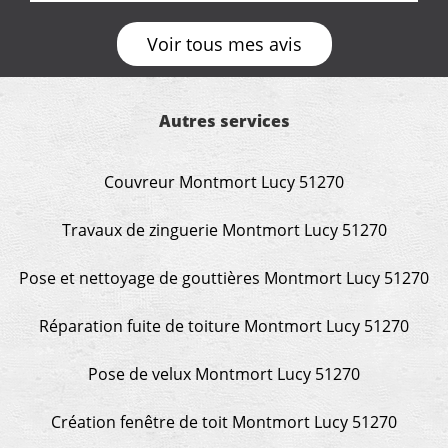
demande de l écoute et de la considération, ce qui
ne se trouve que chez les pationnés de leur métier.
Voir tous mes avis
Merci a ce monsieur pour sa disponibilité
Autres services
Couvreur Montmort Lucy 51270
Travaux de zinguerie Montmort Lucy 51270
Pose et nettoyage de gouttières Montmort Lucy 51270
Réparation fuite de toiture Montmort Lucy 51270
Pose de velux Montmort Lucy 51270
Création fenêtre de toit Montmort Lucy 51270