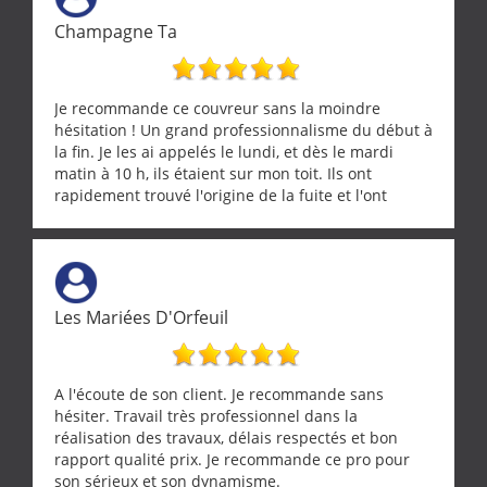
ramonage de notre insert avec dextérité et une
Champagne Ta
grande propreté, nous gratifiant également de
nombreux conseils concernant d’autres sujets. Un
entrepreneur comme on souhaite en rencontrer.
Encore un grand merci à lui.
Je recommande ce couvreur sans la moindre
hésitation ! Un grand professionnalisme du début à
la fin. Je les ai appelés le lundi, et dès le mardi
matin à 10 h, ils étaient sur mon toit. Ils ont
rapidement trouvé l'origine de la fuite et l'ont
réparée efficacement, le tout en un temps record.
Une équipe sérieuse, réactive et compétente. C'est
vraiment rassurant de pouvoir compter sur des
artisans aussi professionnels. Merci encore !
Les Mariées D'Orfeuil
A l'écoute de son client. Je recommande sans
hésiter. Travail très professionnel dans la
réalisation des travaux, délais respectés et bon
rapport qualité prix. Je recommande ce pro pour
son sérieux et son dynamisme.