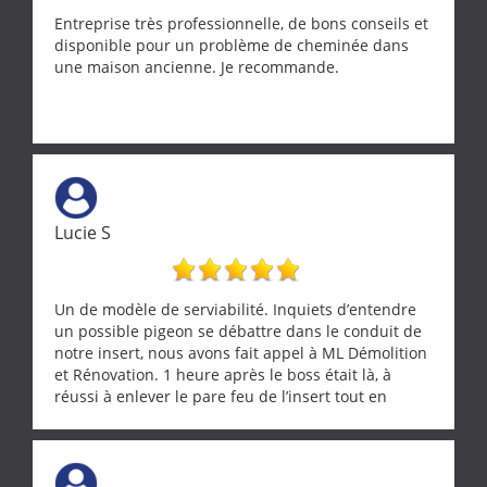
Entreprise très professionnelle, de bons conseils et
disponible pour un problème de cheminée dans
une maison ancienne. Je recommande.
Lucie S
Un de modèle de serviabilité. Inquiets d’entendre
un possible pigeon se débattre dans le conduit de
notre insert, nous avons fait appel à ML Démolition
et Rénovation. 1 heure après le boss était là, à
réussi à enlever le pare feu de l’insert tout en
récupérant avec beaucoup de délicatesse une
tourterelle et s’est ensuite patiemment occupé de
l’oiseau jusqu’à ce qu’il reprenne ses esprits et
puisse s’envoler. Après quoi il a procédé au