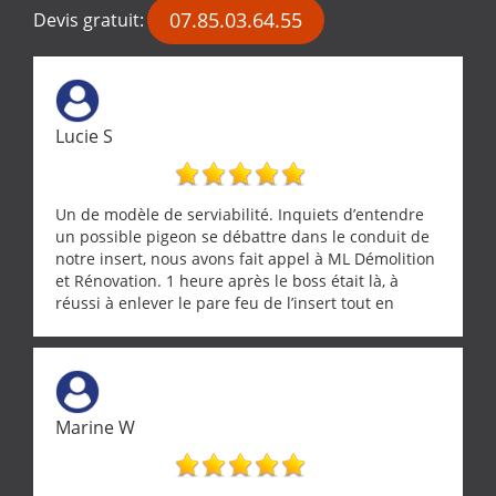
07.85.03.64.55
Devis gratuit:
Lucie S
Un de modèle de serviabilité. Inquiets d’entendre
un possible pigeon se débattre dans le conduit de
notre insert, nous avons fait appel à ML Démolition
et Rénovation. 1 heure après le boss était là, à
réussi à enlever le pare feu de l’insert tout en
récupérant avec beaucoup de délicatesse une
tourterelle et s’est ensuite patiemment occupé de
l’oiseau jusqu’à ce qu’il reprenne ses esprits et
puisse s’envoler. Après quoi il a procédé au
ramonage de notre insert avec dextérité et une
Marine W
grande propreté, nous gratifiant également de
nombreux conseils concernant d’autres sujets. Un
entrepreneur comme on souhaite en rencontrer.