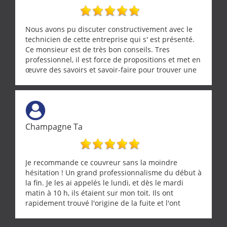
Nous avons pu discuter constructivement avec le
technicien de cette entreprise qui s' est présenté.
Ce monsieur est de très bon conseils. Tres
professionnel, il est force de propositions et met en
œuvre des savoirs et savoir-faire pour trouver une
solution a vos problèmes qui vous conviennent. Ça
demande de l écoute et de la considération, ce qui
ne se trouve que chez les pationnés de leur métier.
Merci a ce monsieur pour sa disponibilité
Champagne Ta
Je recommande ce couvreur sans la moindre
hésitation ! Un grand professionnalisme du début à
la fin. Je les ai appelés le lundi, et dès le mardi
matin à 10 h, ils étaient sur mon toit. Ils ont
rapidement trouvé l'origine de la fuite et l'ont
réparée efficacement, le tout en un temps record.
Une équipe sérieuse, réactive et compétente. C'est