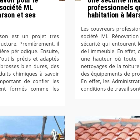
 société ML
professionnels qu
arson et ses
habitation à Mar
Les couvreurs profession
son est un projet très
société ML Rénovation
ucture. Premièrement, il
sécurité qui entourent l
ière périodique. Ensuite,
de l'immeuble. En effet, c
d'outils précis et adaptés
une hauteur où toute c
s brosses bien dures, des
nettoyages de la toiture
duits chimiques à savoir
des équipements de prote
important de confier les
En effet, les Administr
ment formés comme les
conditions de travail sont