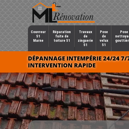
Couvreur
Réparation
Travaux
Pose
Pose 
51
fuite de
de
de
nettoya
Marne
toiture 51
zinguerie
velux
gouttièr
51
51
DÉPANNAGE INTEMPÉRIE 24/24 7/
INTERVENTION RAPIDE