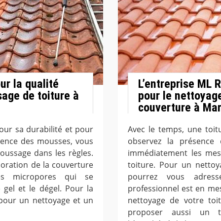
r la qualité
L’entreprise ML 
age de toiture à
pour le nettoyag
couverture à Ma
our sa durabilité et pour
Avec le temps, une toit
ésence des mousses, vous
observez la présence
ussage dans les règles.
immédiatement les mes
ioration de la couverture
toiture. Pour un netto
es micropores qui se
pourrez vous adres
gel et le dégel. Pour la
professionnel est en me
 pour un nettoyage et un
nettoyage de votre toi
proposer aussi un t