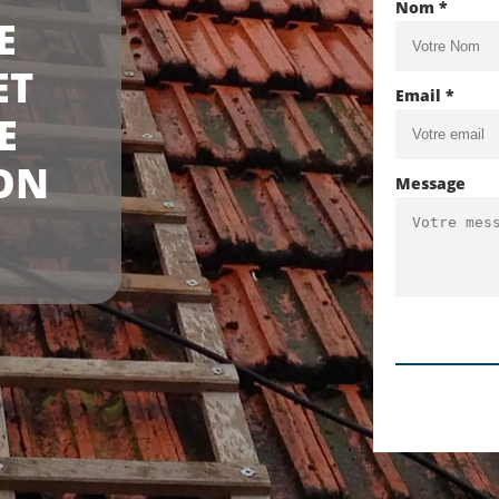
Nom *
E
ET
Email *
E
ON
Message