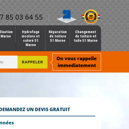
7 85 03 64 55
lisation
Hydrofuge
Réparation
Changement
1 Marne
incolore et
de toiture
de toiture et
coloré 51
51 Marne
tuile 51 Marne
Marne
On vous rappelle
immediatement
DEMANDEZ UN DEVIS GRATUIT
onnées