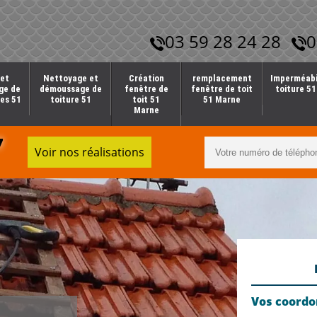
03 59 28 24 28
0
et
Nettoyage et
Création
remplacement
Imperméabi
ge de
démoussage de
fenêtre de
fenêtre de toit
toiture 5
es 51
toiture 51
toit 51
51 Marne
Marne
7
Voir nos réalisations
Vos coord