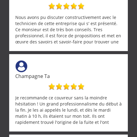
Nous avons pu discuter constructivement avec le
technicien de cette entreprise qui s' est présenté.
Ce monsieur est de très bon conseils. Tres
professionnel, il est force de propositions et met en
œuvre des savoirs et savoir-faire pour trouver une
solution a vos problèmes qui vous conviennent. Ça
demande de l écoute et de la considération, ce qui
ne se trouve que chez les pationnés de leur métier.
Merci a ce monsieur pour sa disponibilité
Champagne Ta
Je recommande ce couvreur sans la moindre
hésitation ! Un grand professionnalisme du début à
la fin. Je les ai appelés le lundi, et dès le mardi
matin à 10 h, ils étaient sur mon toit. Ils ont
rapidement trouvé l'origine de la fuite et l'ont
réparée efficacement, le tout en un temps record.
Une équipe sérieuse, réactive et compétente. C'est