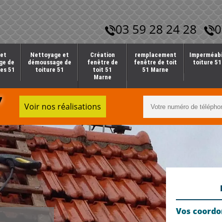
03 59 28 24 28
0
et
Nettoyage et
Création
remplacement
Imperméabi
ge de
démoussage de
fenêtre de
fenêtre de toit
toiture 5
es 51
toiture 51
toit 51
51 Marne
Marne
7
Voir nos réalisations
Vos coord