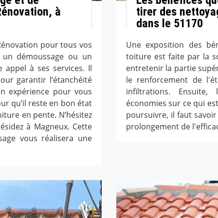
énovation, à
tirer des nettoy
dans le 51170
Rénovation pour tous vos
Une exposition des bén
e, un démoussage ou un
toiture est faite par l
 appel à ses services. Il
entretenir la partie supér
ur garantir l’étanchéité
le renforcement de l'ét
son expérience pour vous
infiltrations. Ensuite
our qu’il reste en bon état
économies sur ce qui es
oiture en pente. N’hésitez
poursuivre, il faut savoi
résidez à Magneux. Cette
prolongement de l'efficac
sage vous réalisera une