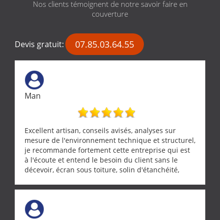
Nos clients témoignent de notre savoir faire en
couverture
07.85.03.64.55
Devis gratuit:
Man
Excellent artisan, conseils avisés, analyses sur
mesure de l'environnement technique et structurel,
je recommande fortement cette entreprise qui est
à l'écoute et entend le besoin du client sans le
décevoir, écran sous toiture, solin d'étanchéité,
realignement d'une pergola, dalle sous
récupérateur d'eau, tout a été parfaitement mis en
œuvre sans besoin d'y revenir. confiance assurée.