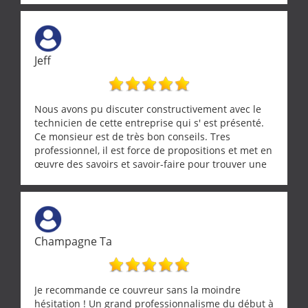
tourterelle et s’est ensuite patiemment occupé de
l’oiseau jusqu’à ce qu’il reprenne ses esprits et
puisse s’envoler. Après quoi il a procédé au
ramonage de notre insert avec dextérité et une
Jeff
grande propreté, nous gratifiant également de
nombreux conseils concernant d’autres sujets. Un
entrepreneur comme on souhaite en rencontrer.
Encore un grand merci à lui.
Nous avons pu discuter constructivement avec le
technicien de cette entreprise qui s' est présenté.
Ce monsieur est de très bon conseils. Tres
professionnel, il est force de propositions et met en
œuvre des savoirs et savoir-faire pour trouver une
solution a vos problèmes qui vous conviennent. Ça
demande de l écoute et de la considération, ce qui
ne se trouve que chez les pationnés de leur métier.
Merci a ce monsieur pour sa disponibilité
Champagne Ta
Je recommande ce couvreur sans la moindre
hésitation ! Un grand professionnalisme du début à