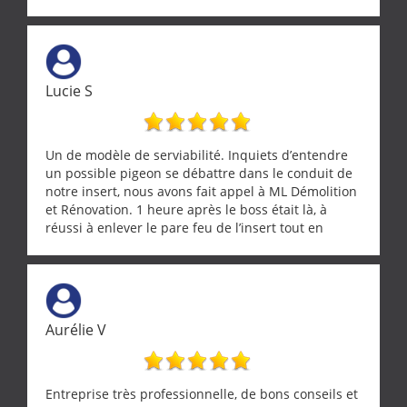
réparée efficacement, le tout en un temps record.
Une équipe sérieuse, réactive et compétente. C'est
vraiment rassurant de pouvoir compter sur des
artisans aussi professionnels. Merci encore !
Lucie S
Un de modèle de serviabilité. Inquiets d’entendre
un possible pigeon se débattre dans le conduit de
notre insert, nous avons fait appel à ML Démolition
et Rénovation. 1 heure après le boss était là, à
réussi à enlever le pare feu de l’insert tout en
récupérant avec beaucoup de délicatesse une
tourterelle et s’est ensuite patiemment occupé de
l’oiseau jusqu’à ce qu’il reprenne ses esprits et
puisse s’envoler. Après quoi il a procédé au
ramonage de notre insert avec dextérité et une
Aurélie V
grande propreté, nous gratifiant également de
nombreux conseils concernant d’autres sujets. Un
entrepreneur comme on souhaite en rencontrer.
Encore un grand merci à lui.
Entreprise très professionnelle, de bons conseils et