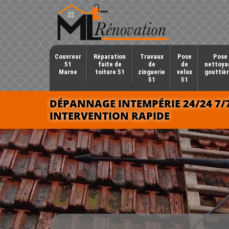
Couvreur
Réparation
Travaux
Pose
Pose 
51
fuite de
de
de
nettoya
Marne
toiture 51
zinguerie
velux
gouttièr
51
51
DÉPANNAGE INTEMPÉRIE 24/24 7/
INTERVENTION RAPIDE