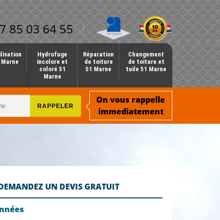
7 85 03 64 55
lisation
Hydrofuge
Réparation
Changement
1 Marne
incolore et
de toiture
de toiture et
coloré 51
51 Marne
tuile 51 Marne
Marne
On vous rappelle
immediatement
DEMANDEZ UN DEVIS GRATUIT
onnées