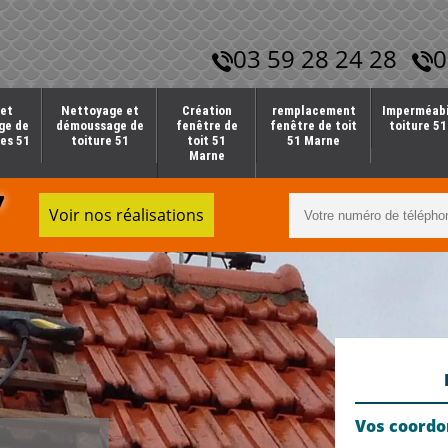
03 59 28 24 28
0
et
Nettoyage et
Création
remplacement
Imperméabi
ge de
démoussage de
fenêtre de
fenêtre de toit
toiture 5
es 51
toiture 51
toit 51
51 Marne
Marne
7
Voir nos réalisations
Vos coord