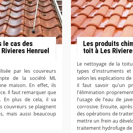
s le cas des
Les produits chi
 Rivieres Henruel
toit à Les Rivier
Le nettoyage de la toitu
lisée par les couvreurs
types d'instruments et
ompte de la société ML
selon les explications de
ne maison. En effet, ils
il faut savoir qu'un p
ce. Il faut remarquer que
l'élimination proprement 
. En plus de cela, il va
l'usage de l'eau de jave
les couvreurs se plaignent
corrosive. Ensuite, après 
ps, mais aussi beaucoup
des opérations de trait
mettre un frein au dévelo
traitement hydrofuge de 