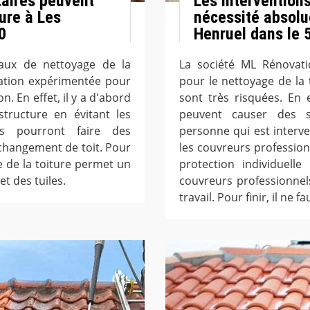
taires peuvent
Les intervention
ture à Les
nécessité absolue
0
Henruel dans le 
vaux de nettoyage de la
La société ML Rénovati
vation expérimentée pour
pour le nettoyage de la t
n. En effet, il y a d'abord
sont très risquées. En e
structure en évitant les
peuvent causer des sé
ires pourront faire des
personne qui est interv
changement de toit. Pour
les couvreurs professio
ge de la toiture permet un
protection individuelle
t des tuiles.
couvreurs professionnel
travail. Pour finir, il ne 