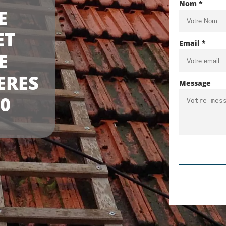
Nom *
E
ET
Email *
E
ERES
Message
0