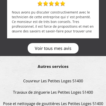
Nous avons pu discuter constructivement avec le
technicien de cette entreprise qui s' est présenté.
Ce monsieur est de très bon conseils. Tres
professionnel, il est force de propositions et met en
œuvre des savoirs et savoir-faire pour trouver une
solution a vos problèmes qui vous conviennent. Ça
demande de l écoute et de la considération, ce qui
ne se trouve que chez les pationnés de leur métier.
Voir tous mes avis
Merci a ce monsieur pour sa disponibilité
Autres services
Couvreur Les Petites Loges 51400
Travaux de zinguerie Les Petites Loges 51400
Pose et nettoyage de gouttières Les Petites Loges 51400