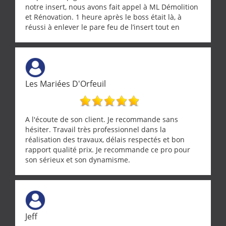
notre insert, nous avons fait appel à ML Démolition
et Rénovation. 1 heure après le boss était là, à
réussi à enlever le pare feu de l’insert tout en
récupérant avec beaucoup de délicatesse une
tourterelle et s’est ensuite patiemment occupé de
l’oiseau jusqu’à ce qu’il reprenne ses esprits et
puisse s’envoler. Après quoi il a procédé au
ramonage de notre insert avec dextérité et une
Les Mariées D'Orfeuil
grande propreté, nous gratifiant également de
nombreux conseils concernant d’autres sujets. Un
entrepreneur comme on souhaite en rencontrer.
Encore un grand merci à lui.
A l'écoute de son client. Je recommande sans
hésiter. Travail très professionnel dans la
réalisation des travaux, délais respectés et bon
rapport qualité prix. Je recommande ce pro pour
son sérieux et son dynamisme.
Jeff