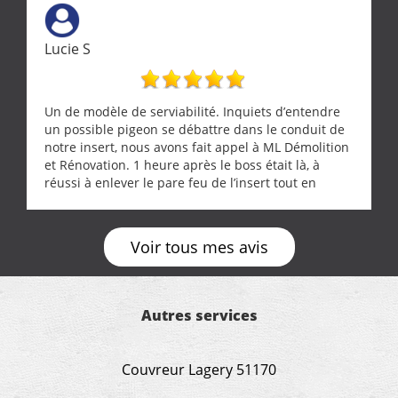
Lucie S
Un de modèle de serviabilité. Inquiets d’entendre
un possible pigeon se débattre dans le conduit de
notre insert, nous avons fait appel à ML Démolition
et Rénovation. 1 heure après le boss était là, à
réussi à enlever le pare feu de l’insert tout en
récupérant avec beaucoup de délicatesse une
tourterelle et s’est ensuite patiemment occupé de
l’oiseau jusqu’à ce qu’il reprenne ses esprits et
Voir tous mes avis
puisse s’envoler. Après quoi il a procédé au
ramonage de notre insert avec dextérité et une
grande propreté, nous gratifiant également de
nombreux conseils concernant d’autres sujets. Un
Autres services
entrepreneur comme on souhaite en rencontrer.
Encore un grand merci à lui.
Couvreur Lagery 51170