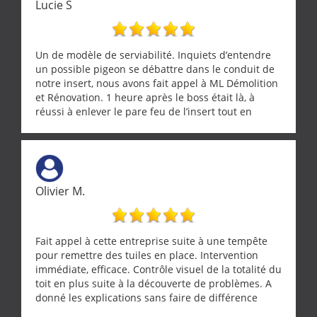
Lucie S
Un de modèle de serviabilité. Inquiets d’entendre
un possible pigeon se débattre dans le conduit de
notre insert, nous avons fait appel à ML Démolition
et Rénovation. 1 heure après le boss était là, à
réussi à enlever le pare feu de l’insert tout en
récupérant avec beaucoup de délicatesse une
tourterelle et s’est ensuite patiemment occupé de
l’oiseau jusqu’à ce qu’il reprenne ses esprits et
puisse s’envoler. Après quoi il a procédé au
ramonage de notre insert avec dextérité et une
Olivier M.
grande propreté, nous gratifiant également de
nombreux conseils concernant d’autres sujets. Un
entrepreneur comme on souhaite en rencontrer.
Encore un grand merci à lui.
Fait appel à cette entreprise suite à une tempête
pour remettre des tuiles en place. Intervention
immédiate, efficace. Contrôle visuel de la totalité du
toit en plus suite à la découverte de problèmes. A
donné les explications sans faire de différence
entre nous deux. A recommander