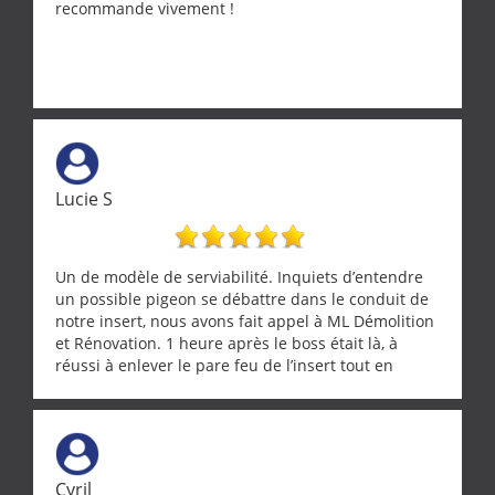
recommande vivement !
Lucie S
Un de modèle de serviabilité. Inquiets d’entendre
un possible pigeon se débattre dans le conduit de
notre insert, nous avons fait appel à ML Démolition
et Rénovation. 1 heure après le boss était là, à
réussi à enlever le pare feu de l’insert tout en
récupérant avec beaucoup de délicatesse une
tourterelle et s’est ensuite patiemment occupé de
l’oiseau jusqu’à ce qu’il reprenne ses esprits et
puisse s’envoler. Après quoi il a procédé au
ramonage de notre insert avec dextérité et une
Cyril