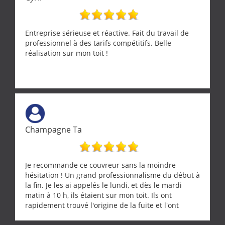
grande propreté, nous gratifiant également de
nombreux conseils concernant d’autres sujets. Un
entrepreneur comme on souhaite en rencontrer.
Encore un grand merci à lui.
Entreprise sérieuse et réactive. Fait du travail de
professionnel à des tarifs compétitifs. Belle
réalisation sur mon toit !
Champagne Ta
Je recommande ce couvreur sans la moindre
hésitation ! Un grand professionnalisme du début à
la fin. Je les ai appelés le lundi, et dès le mardi
matin à 10 h, ils étaient sur mon toit. Ils ont
rapidement trouvé l'origine de la fuite et l'ont
réparée efficacement, le tout en un temps record.