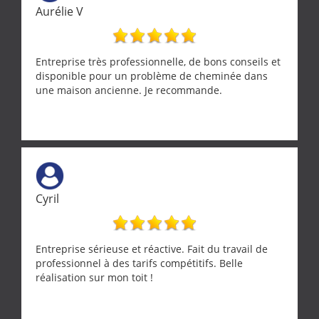
ramonage de notre insert avec dextérité et une
Aurélie V
grande propreté, nous gratifiant également de
nombreux conseils concernant d’autres sujets. Un
entrepreneur comme on souhaite en rencontrer.
Encore un grand merci à lui.
Entreprise très professionnelle, de bons conseils et
disponible pour un problème de cheminée dans
une maison ancienne. Je recommande.
Cyril
Entreprise sérieuse et réactive. Fait du travail de
professionnel à des tarifs compétitifs. Belle
réalisation sur mon toit !