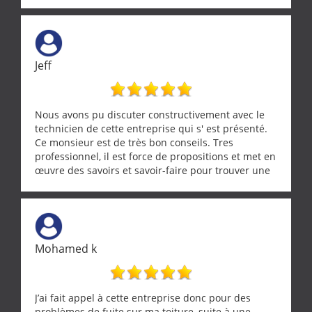
Jeff
Nous avons pu discuter constructivement avec le
technicien de cette entreprise qui s' est présenté.
Ce monsieur est de très bon conseils. Tres
professionnel, il est force de propositions et met en
œuvre des savoirs et savoir-faire pour trouver une
solution a vos problèmes qui vous conviennent. Ça
demande de l écoute et de la considération, ce qui
ne se trouve que chez les pationnés de leur métier.
Merci a ce monsieur pour sa disponibilité
Mohamed k
J’ai fait appel à cette entreprise donc pour des
problèmes de fuite sur ma toiture, suite à une