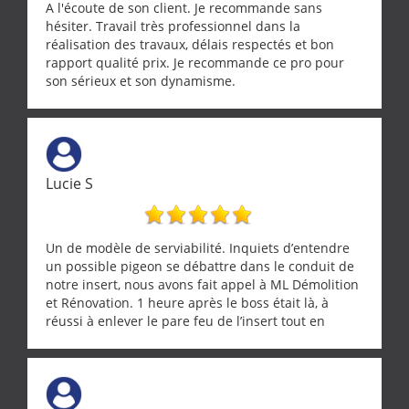
A l'écoute de son client. Je recommande sans
hésiter. Travail très professionnel dans la
réalisation des travaux, délais respectés et bon
rapport qualité prix. Je recommande ce pro pour
son sérieux et son dynamisme.
Lucie S
Un de modèle de serviabilité. Inquiets d’entendre
un possible pigeon se débattre dans le conduit de
notre insert, nous avons fait appel à ML Démolition
et Rénovation. 1 heure après le boss était là, à
réussi à enlever le pare feu de l’insert tout en
récupérant avec beaucoup de délicatesse une
tourterelle et s’est ensuite patiemment occupé de
l’oiseau jusqu’à ce qu’il reprenne ses esprits et
puisse s’envoler. Après quoi il a procédé au