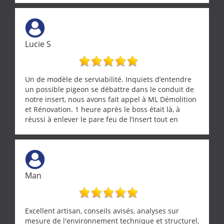
demande de l écoute et de la considération, ce qui
ne se trouve que chez les pationnés de leur métier.
Merci a ce monsieur pour sa disponibilité
Lucie S
Un de modèle de serviabilité. Inquiets d’entendre
un possible pigeon se débattre dans le conduit de
notre insert, nous avons fait appel à ML Démolition
et Rénovation. 1 heure après le boss était là, à
réussi à enlever le pare feu de l’insert tout en
récupérant avec beaucoup de délicatesse une
tourterelle et s’est ensuite patiemment occupé de
l’oiseau jusqu’à ce qu’il reprenne ses esprits et
puisse s’envoler. Après quoi il a procédé au
ramonage de notre insert avec dextérité et une
Man
grande propreté, nous gratifiant également de
nombreux conseils concernant d’autres sujets. Un
entrepreneur comme on souhaite en rencontrer.
Encore un grand merci à lui.
Excellent artisan, conseils avisés, analyses sur
mesure de l'environnement technique et structurel,