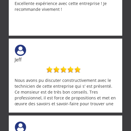
Excellente expérience avec cette entreprise ! Je
recommande vivement !
Jeff
Nous avons pu discuter constructivement avec le
technicien de cette entreprise qui s' est présenté.
Ce monsieur est de très bon conseils. Tres
professionnel, il est force de propositions et met en
œuvre des savoirs et savoir-faire pour trouver une
solution a vos problèmes qui vous conviennent. Ça
demande de l écoute et de la considération, ce qui
ne se trouve que chez les pationnés de leur métier.
Merci a ce monsieur pour sa disponibilité