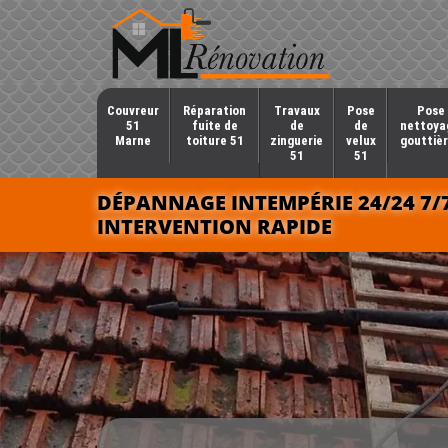
Couvreur
Réparation
Travaux
Pose
Pose 
51
fuite de
de
de
nettoya
Marne
toiture 51
zinguerie
velux
gouttièr
51
51
DÉPANNAGE INTEMPÉRIE 24/24 7/
INTERVENTION RAPIDE