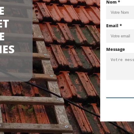
Nom *
E
ET
Email *
E
NES
Message