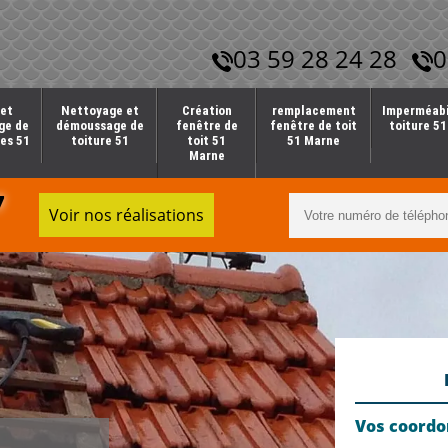
03 59 28 24 28
0
et
Nettoyage et
Création
remplacement
Imperméabi
ge de
démoussage de
fenêtre de
fenêtre de toit
toiture 5
es 51
toiture 51
toit 51
51 Marne
Marne
7
Voir nos réalisations
Vos coord