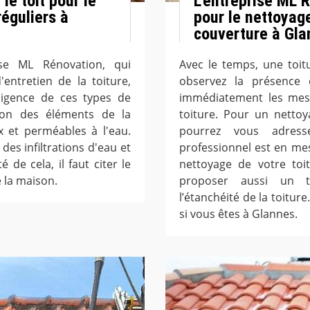
le toit pour le
L’entreprise ML 
éguliers à
pour le nettoyag
couverture à Gla
rise ML Rénovation, qui
Avec le temps, une toit
entretien de la toiture,
observez la présence
ligence de ces types de
immédiatement les mes
on des éléments de la
toiture. Pour un netto
x et perméables à l'eau.
pourrez vous adres
n des infiltrations d'eau et
professionnel est en me
 de cela, il faut citer le
nettoyage de votre toi
 la maison.
proposer aussi un t
l’étanchéité de la toitur
si vous êtes à Glannes.