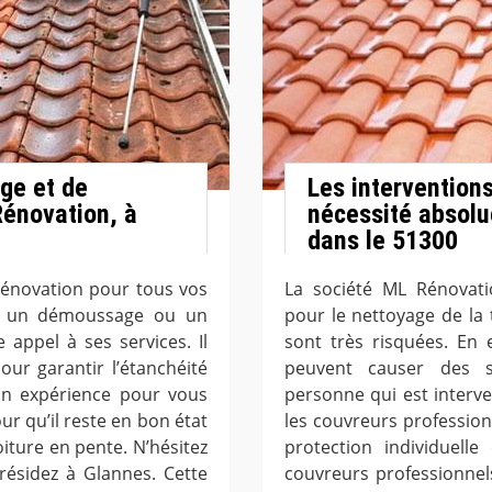
ge et de
Les intervention
énovation, à
nécessité absolue
dans le 51300
Rénovation pour tous vos
La société ML Rénovati
e, un démoussage ou un
pour le nettoyage de la t
 appel à ses services. Il
sont très risquées. En e
ur garantir l’étanchéité
peuvent causer des sé
son expérience pour vous
personne qui est interv
our qu’il reste en bon état
les couvreurs professio
oiture en pente. N’hésitez
protection individuelle
résidez à Glannes. Cette
couvreurs professionnel