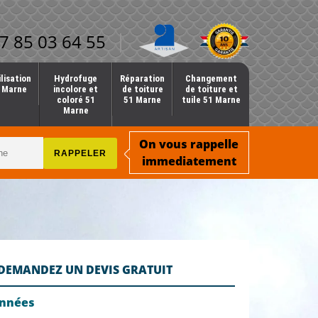
7 85 03 64 55
lisation
Hydrofuge
Réparation
Changement
1 Marne
incolore et
de toiture
de toiture et
coloré 51
51 Marne
tuile 51 Marne
Marne
On vous rappelle
immediatement
DEMANDEZ UN DEVIS GRATUIT
onnées