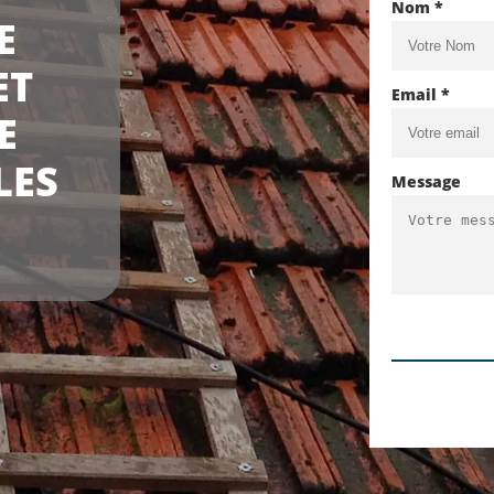
Nom *
E
ET
Email *
E
LES
Message