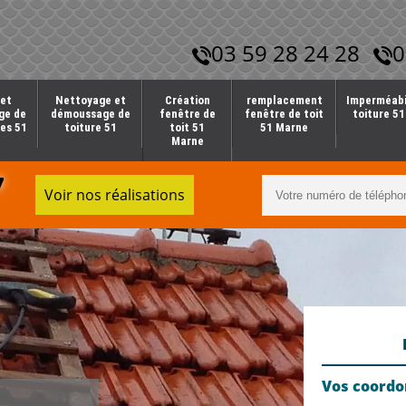
03 59 28 24 28
0
et
Nettoyage et
Création
remplacement
Imperméabi
ge de
démoussage de
fenêtre de
fenêtre de toit
toiture 5
es 51
toiture 51
toit 51
51 Marne
Marne
7
Voir nos réalisations
Vos coord