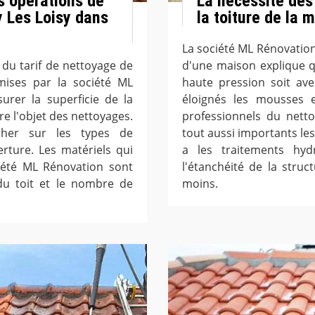
es opérations de
La nécessité des
y Les Loisy dans
la toiture de la 
La société ML Rénovation 
n du tarif de nettoyage de
d'une maison explique q
smises par la société ML
haute pression soit ave
urer la superficie de la
éloignés les mousses et
re l'objet des nettoyages.
professionnels du netto
cher sur les types de
tout aussi importants les
erture. Les matériels qui
a les traitements hyd
iété ML Rénovation sont
l'étanchéité de la stru
du toit et le nombre de
moins.