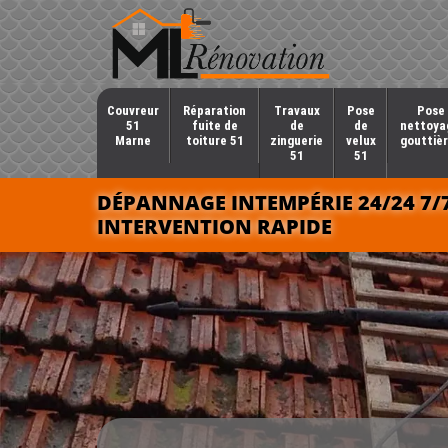
Couvreur
Réparation
Travaux
Pose
Pose 
51
fuite de
de
de
nettoya
Marne
toiture 51
zinguerie
velux
gouttièr
51
51
DÉPANNAGE INTEMPÉRIE 24/24 7/
INTERVENTION RAPIDE