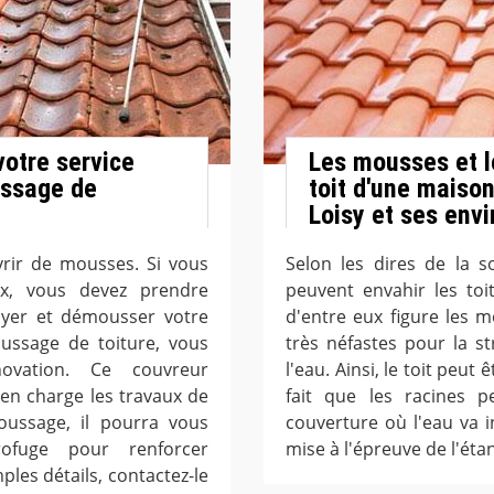
votre service
Les mousses et l
ussage de
toit d'une maison
Loisy et ses envi
vrir de mousses. Si vous
Selon les dires de la s
x, vous devez prendre
peuvent envahir les to
yer et démousser votre
d'entre eux figure les 
ussage de toiture, vous
très néfastes pour la st
vation. Ce couvreur
l'eau. Ainsi, le toit peut
en charge les travaux de
fait que les racines p
oussage, il pourra vous
couverture où l'eau va i
ofuge pour renforcer
mise à l'épreuve de l'étan
ples détails, contactez-le