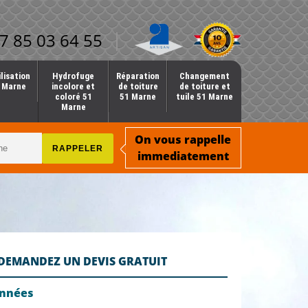
7 85 03 64 55
lisation
Hydrofuge
Réparation
Changement
1 Marne
incolore et
de toiture
de toiture et
coloré 51
51 Marne
tuile 51 Marne
Marne
On vous rappelle
immediatement
DEMANDEZ UN DEVIS GRATUIT
onnées