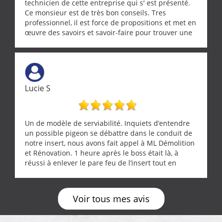
technicien de cette entreprise qui s' est présenté.
Ce monsieur est de très bon conseils. Tres
professionnel, il est force de propositions et met en
œuvre des savoirs et savoir-faire pour trouver une
solution a vos problèmes qui vous conviennent. Ça
demande de l écoute et de la considération, ce qui
ne se trouve que chez les pationnés de leur métier.
Merci a ce monsieur pour sa disponibilité
Lucie S
Un de modèle de serviabilité. Inquiets d’entendre
un possible pigeon se débattre dans le conduit de
notre insert, nous avons fait appel à ML Démolition
et Rénovation. 1 heure après le boss était là, à
réussi à enlever le pare feu de l’insert tout en
récupérant avec beaucoup de délicatesse une
tourterelle et s’est ensuite patiemment occupé de
l’oiseau jusqu’à ce qu’il reprenne ses esprits et
Voir tous mes avis
puisse s’envoler. Après quoi il a procédé au
ramonage de notre insert avec dextérité et une